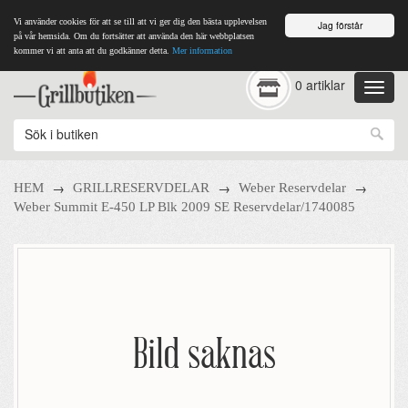
Vi använder cookies för att se till att vi ger dig den bästa upplevelsen
Jag förstår
på vår hemsida. Om du fortsätter att använda den här webbplatsen
kommer vi att anta att du godkänner detta.
Mer information
0 artiklar
→
→
→
HEM
GRILLRESERVDELAR
Weber Reservdelar
Weber Summit E-450 LP Blk 2009 SE Reservdelar/1740085
Bild saknas