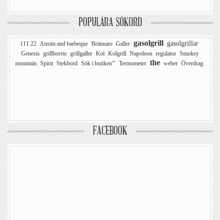
POPULÄRA SÖKORD
gasolgrill
gasolgrillar
111 22
Austin and barbeque
Brännare
Galler
Genesis
grillborste
grillgaller
Kol
Kolgrill
Napoleon
regulator
Smokey
the
mountain
Spirit
Stekbord
Sök i butiken'"
Termometer
weber
Överdrag
FACEBOOK