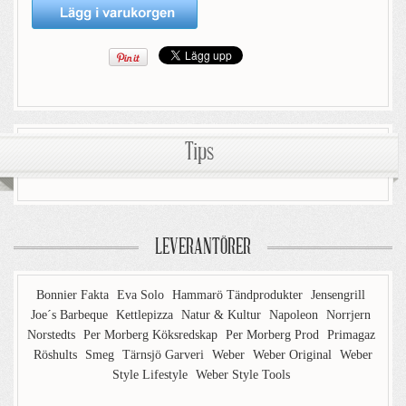
Tips
LEVERANTÖRER
Bonnier Fakta
Eva Solo
Hammarö Tändprodukter
Jensengrill
Joe´s Barbeque
Kettlepizza
Natur & Kultur
Napoleon
Norrjern
Norstedts
Per Morberg Köksredskap
Per Morberg Prod
Primagaz
Röshults
Smeg
Tärnsjö Garveri
Weber
Weber Original
Weber
Style Lifestyle
Weber Style Tools