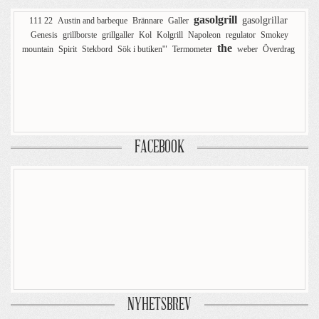
gasolgrill
gasolgrillar
111 22
Austin and barbeque
Brännare
Galler
Genesis
grillborste
grillgaller
Kol
Kolgrill
Napoleon
regulator
Smokey
the
mountain
Spirit
Stekbord
Sök i butiken'"
Termometer
weber
Överdrag
FACEBOOK
NYHETSBREV