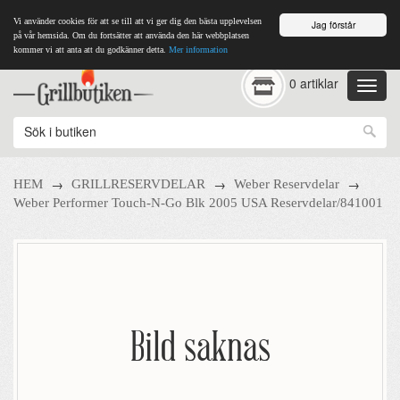
Vi använder cookies för att se till att vi ger dig den bästa upplevelsen
Jag förstår
på vår hemsida. Om du fortsätter att använda den här webbplatsen
kommer vi att anta att du godkänner detta.
Mer information
0 artiklar
→
→
→
HEM
GRILLRESERVDELAR
Weber Reservdelar
Weber Performer Touch-N-Go Blk 2005 USA Reservdelar/841001
Bild saknas