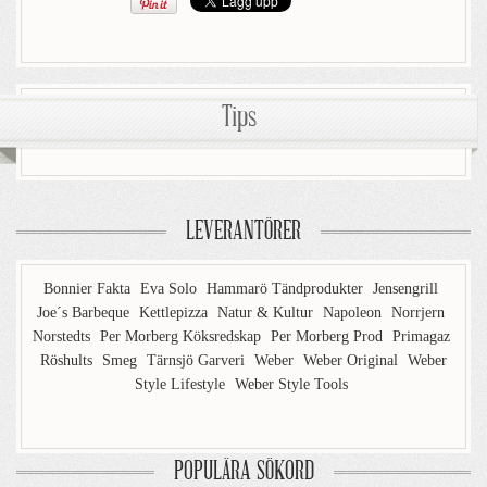
Tips
LEVERANTÖRER
Bonnier Fakta
Eva Solo
Hammarö Tändprodukter
Jensengrill
Joe´s Barbeque
Kettlepizza
Natur & Kultur
Napoleon
Norrjern
Norstedts
Per Morberg Köksredskap
Per Morberg Prod
Primagaz
Röshults
Smeg
Tärnsjö Garveri
Weber
Weber Original
Weber
Style Lifestyle
Weber Style Tools
POPULÄRA SÖKORD