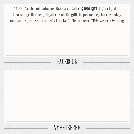
gasolgrill
gasolgrillar
111 22
Austin and barbeque
Brännare
Galler
Genesis
grillborste
grillgaller
Kol
Kolgrill
Napoleon
regulator
Smokey
the
mountain
Spirit
Stekbord
Sök i butiken'"
Termometer
weber
Överdrag
FACEBOOK
NYHETSBREV