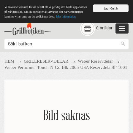
Vi använder cookies för att se till att vi ger dig den bästa upplevelsen
Jag förstår
på vår hemsida. Om du fortsätter att använda den här webbplatsen
kommer vi att anta att du godkänner detta.
Mer information
0 artiklar
→
→
→
HEM
GRILLRESERVDELAR
Weber Reservdelar
Weber Performer Touch-N-Go Blk 2005 USA Reservdelar/841001
Bild saknas