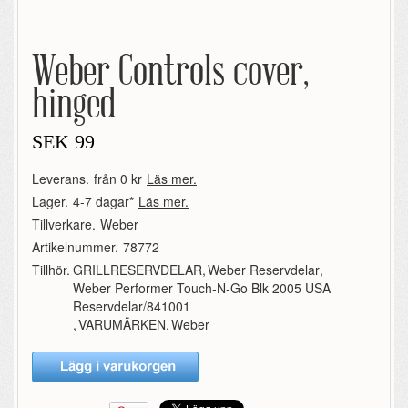
Weber Controls cover,
hinged
SEK
99
Leverans.
från 0 kr
Läs mer.
Lager.
4-7 dagar*
Läs mer.
Tillverkare.
Weber
Artikelnummer.
78772
Tillhör.
GRILLRESERVDELAR
,
Weber Reservdelar
,
Weber Performer Touch-N-Go Blk 2005 USA
Reservdelar/841001
,
VARUMÄRKEN
,
Weber