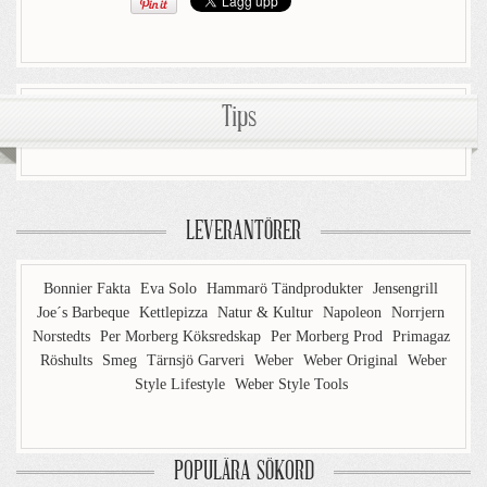
Tips
LEVERANTÖRER
Bonnier Fakta
Eva Solo
Hammarö Tändprodukter
Jensengrill
Joe´s Barbeque
Kettlepizza
Natur & Kultur
Napoleon
Norrjern
Norstedts
Per Morberg Köksredskap
Per Morberg Prod
Primagaz
Röshults
Smeg
Tärnsjö Garveri
Weber
Weber Original
Weber
Style Lifestyle
Weber Style Tools
POPULÄRA SÖKORD