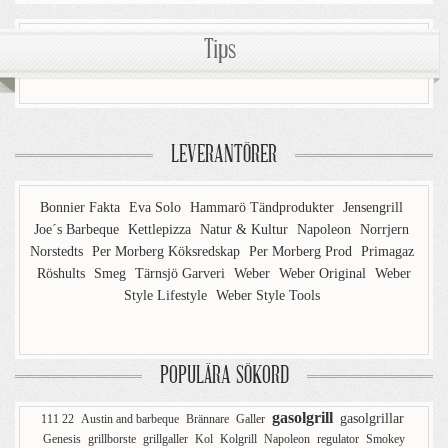
Tips
LEVERANTÖRER
Bonnier Fakta
Eva Solo
Hammarö Tändprodukter
Jensengrill
Joe´s Barbeque
Kettlepizza
Natur & Kultur
Napoleon
Norrjern
Norstedts
Per Morberg Köksredskap
Per Morberg Prod
Primagaz
Röshults
Smeg
Tärnsjö Garveri
Weber
Weber Original
Weber
Style Lifestyle
Weber Style Tools
POPULÄRA SÖKORD
gasolgrill
gasolgrillar
111 22
Austin and barbeque
Brännare
Galler
Genesis
grillborste
grillgaller
Kol
Kolgrill
Napoleon
regulator
Smokey