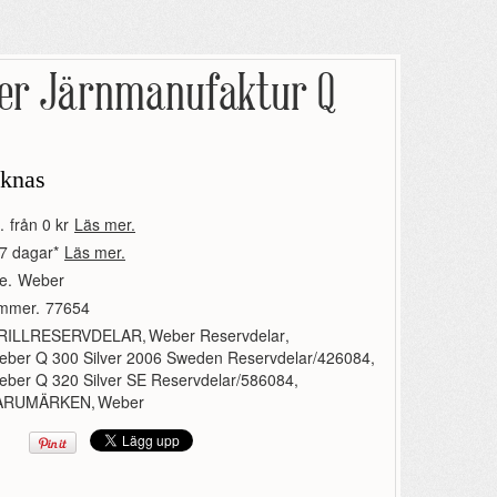
er Järnmanufaktur Q
aknas
.
från 0 kr
Läs mer.
7 dagar*
Läs mer.
e.
Weber
ummer.
77654
RILLRESERVDELAR
,
Weber Reservdelar
,
eber Q 300 Silver 2006 Sweden Reservdelar/426084
,
ber Q 320 Silver SE Reservdelar/586084
,
ARUMÄRKEN
,
Weber