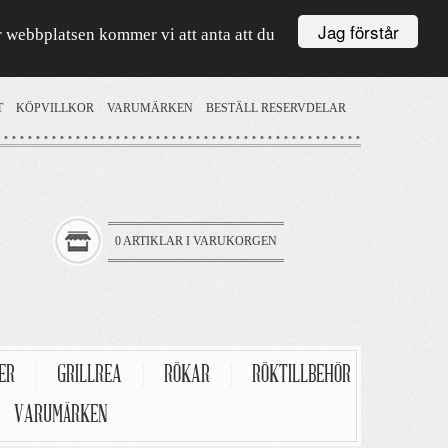
Jag förstår
är webbplatsen kommer vi att anta att du
T
KÖPVILLKOR
VARUMÄRKEN
BESTÄLL RESERVDELAR
0 ARTIKLAR I VARUKORGEN
TER
|
GRILLREA
|
RÖKAR
|
RÖKTILLBEHÖR
VARUMÄRKEN