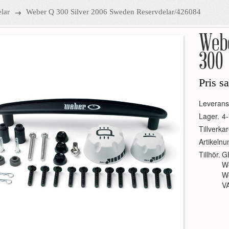
→
lar
Weber Q 300 Silver 2006 Sweden Reservdelar/426084
Web
300
Pris s
Leverans
Lager.
4-
Tillverkar
Artikeln
Tillhör.
G
W
We
V