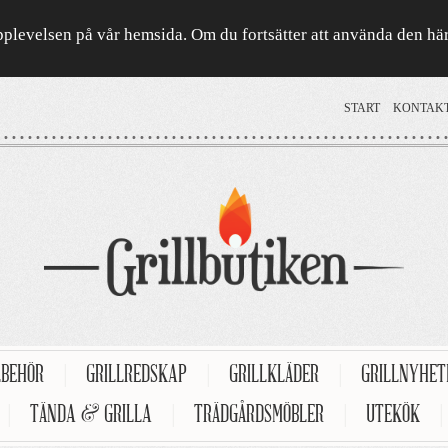
a upplevelsen på vår hemsida. Om du fortsätter att använda den h
START
KONTAK
LBEHÖR
|
GRILLREDSKAP
|
GRILLKLÄDER
|
GRILLNYHE
|
TÄNDA & GRILLA
|
TRÄDGÅRDSMÖBLER
|
UTEKÖK
|