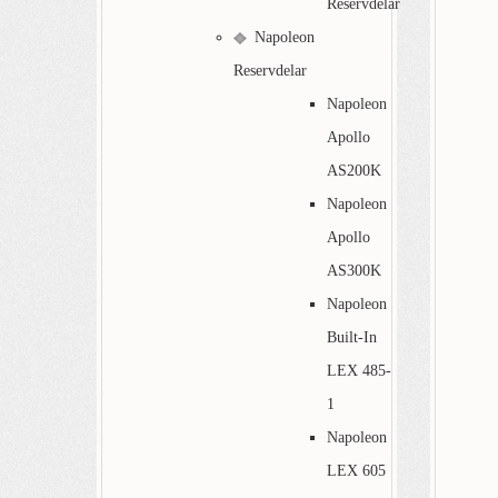
Reservdelar
Napoleon
Reservdelar
Napoleon
Apollo
AS200K
Napoleon
Apollo
AS300K
Napoleon
Built-In
LEX 485-
1
Napoleon
LEX 605