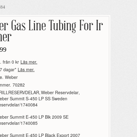
084
r Gas Line Tubing For Ir
ner
99
.
från 0 kr
Läs mer.
7 dagar*
Läs mer.
e.
Weber
ummer.
70282
RILLRESERVDELAR
,
Weber Reservdelar
,
eber Summit S-450 LP SS Sweden
eservdelar/1740084
eber Summit E-450 LP Blk 2009 SE
eservdelar/1740085
eber Summit E-450 LP Black Export 2007