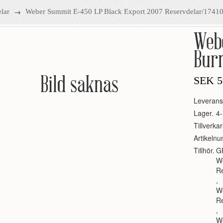
→
lar
Weber Summit E-450 LP Black Export 2007 Reservdelar/1741
Webe
Bur
Bild saknas
SEK
5
Leverans
Lager.
4-
Tillverkar
Artikeln
Tillhör.
G
W
R
,
W
R
,
W