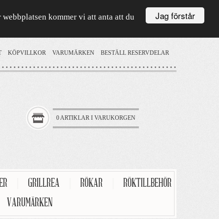
Jag förstår
är webbplatsen kommer vi att anta att du
T
KÖPVILLKOR
VARUMÄRKEN
BESTÄLL RESERVDELAR
0 ARTIKLAR I VARUKORGEN
TER
|
GRILLREA
|
RÖKAR
|
RÖKTILLBEHÖR
VARUMÄRKEN