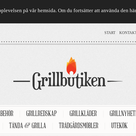
a upplevelsen på vår hemsida. Om du fortsätter att använda den h
START
KONTAK
LBEHÖR
|
GRILLREDSKAP
|
GRILLKLÄDER
|
GRILLNYHE
|
TÄNDA & GRILLA
|
TRÄDGÅRDSMÖBLER
|
UTEKÖK
|