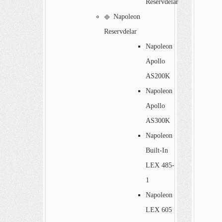
Reservdelar
Napoleon
Reservdelar
Napoleon
Apollo
AS200K
Napoleon
Apollo
AS300K
Napoleon
Built-In
LEX 485-
1
Napoleon
LEX 605