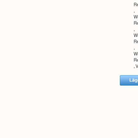
R
,
W
R
,
W
R
,
W
R
,