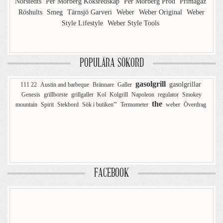
Norstedts
Per Morberg Köksredskap
Per Morberg Prod
Primagaz
Röshults
Smeg
Tärnsjö Garveri
Weber
Weber Original
Weber
Style Lifestyle
Weber Style Tools
POPULÄRA SÖKORD
gasolgrill
gasolgrillar
111 22
Austin and barbeque
Brännare
Galler
Genesis
grillborste
grillgaller
Kol
Kolgrill
Napoleon
regulator
Smokey
the
mountain
Spirit
Stekbord
Sök i butiken'"
Termometer
weber
Överdrag
FACEBOOK