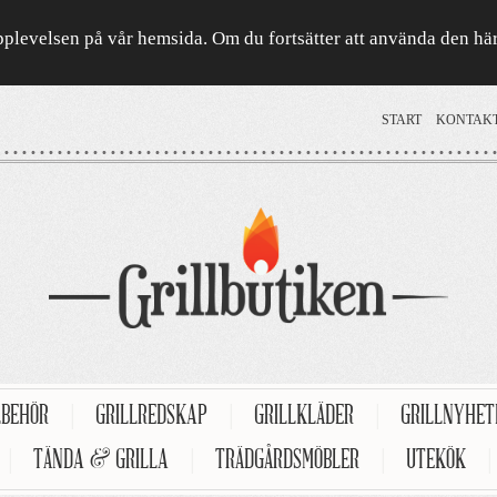
a upplevelsen på vår hemsida. Om du fortsätter att använda den h
START
KONTAK
LBEHÖR
|
GRILLREDSKAP
|
GRILLKLÄDER
|
GRILLNYHE
|
TÄNDA & GRILLA
|
TRÄDGÅRDSMÖBLER
|
UTEKÖK
|