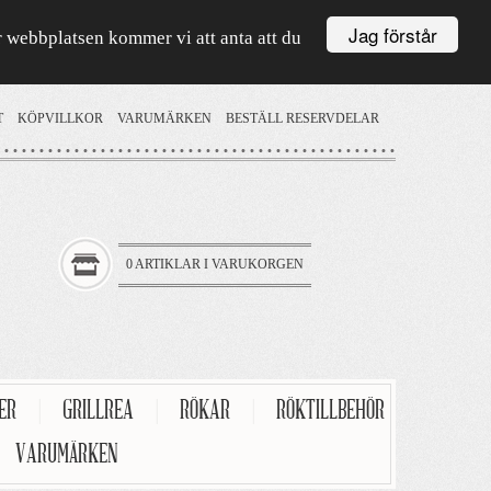
Jag förstår
är webbplatsen kommer vi att anta att du
T
KÖPVILLKOR
VARUMÄRKEN
BESTÄLL RESERVDELAR
0 ARTIKLAR I VARUKORGEN
TER
|
GRILLREA
|
RÖKAR
|
RÖKTILLBEHÖR
VARUMÄRKEN