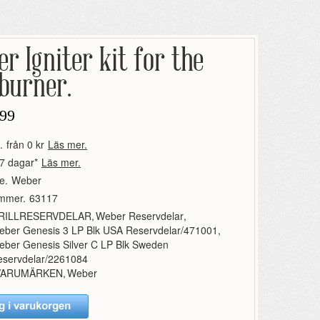
r Igniter kit for the
burner.
99
.
från 0 kr
Läs mer.
7 dagar*
Läs mer.
e.
Weber
ummer.
63117
RILLRESERVDELAR
,
Weber Reservdelar
,
eber Genesis 3 LP Blk USA Reservdelar/471001
,
ber Genesis Silver C LP Blk Sweden
eservdelar/2261084
VARUMÄRKEN
,
Weber