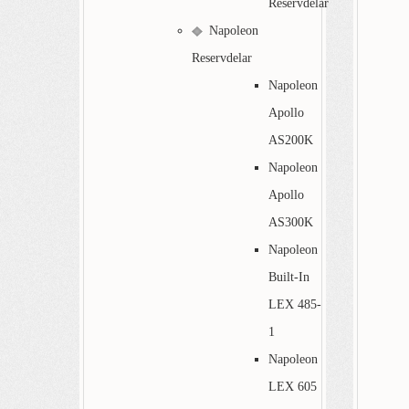
Reservdelar
Napoleon
Reservdelar
Napoleon
Apollo
AS200K
Napoleon
Apollo
AS300K
Napoleon
Built-In
LEX 485-
1
Napoleon
LEX 605