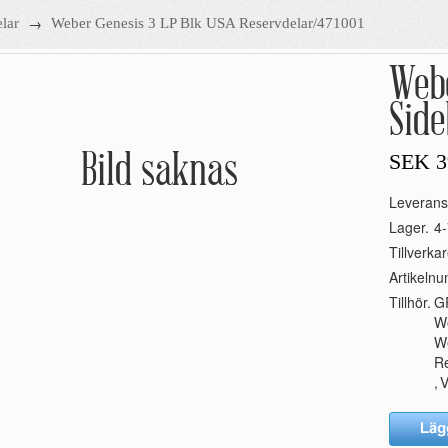
→
lar
Weber Genesis 3 LP Blk USA Reservdelar/471001
Webe
Side
Bild saknas
SEK
3
Leverans
Lager.
4-
Tillverkar
Artikeln
Tillhör.
G
W
We
R
,