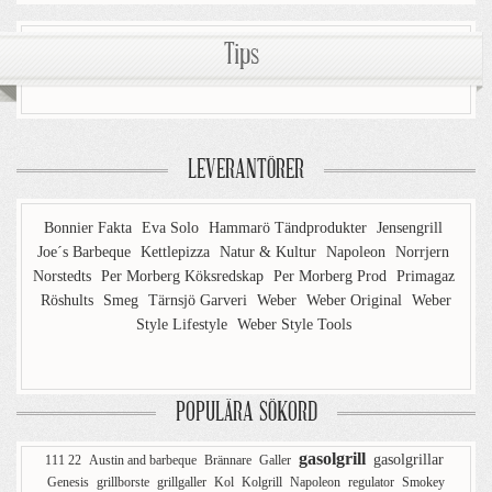
Tips
LEVERANTÖRER
Bonnier Fakta
Eva Solo
Hammarö Tändprodukter
Jensengrill
Joe´s Barbeque
Kettlepizza
Natur & Kultur
Napoleon
Norrjern
Norstedts
Per Morberg Köksredskap
Per Morberg Prod
Primagaz
Röshults
Smeg
Tärnsjö Garveri
Weber
Weber Original
Weber
Style Lifestyle
Weber Style Tools
POPULÄRA SÖKORD
gasolgrill
gasolgrillar
111 22
Austin and barbeque
Brännare
Galler
Genesis
grillborste
grillgaller
Kol
Kolgrill
Napoleon
regulator
Smokey