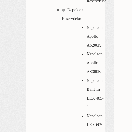
Reservdelar
Napoleon
Reservdelar
Napoleon
Apollo
AS200K
Napoleon
Apollo
AS300K
Napoleon
Built-In
LEX 485-
1
Napoleon
LEX 605