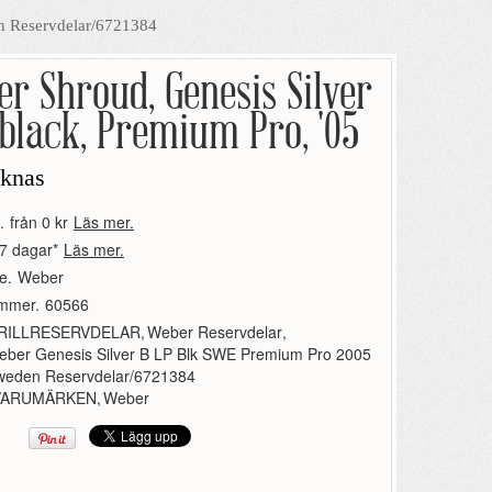
n Reservdelar/6721384
r Shroud, Genesis Silver
 black, Premium Pro, '05
aknas
.
från 0 kr
Läs mer.
7 dagar*
Läs mer.
e.
Weber
ummer.
60566
RILLRESERVDELAR
,
Weber Reservdelar
,
eber Genesis Silver B LP Blk SWE Premium Pro 2005
weden Reservdelar/6721384
VARUMÄRKEN
,
Weber