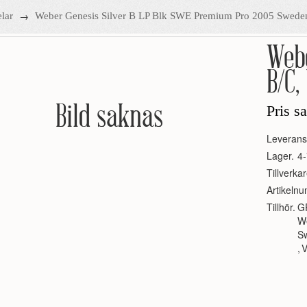
→
lar
Weber Genesis Silver B LP Blk SWE Premium Pro 2005 Swede
Webe
B/C,
Bild saknas
Pris s
Leverans
Lager.
4-
Tillverkar
Artikeln
Tillhör.
G
W
S
,