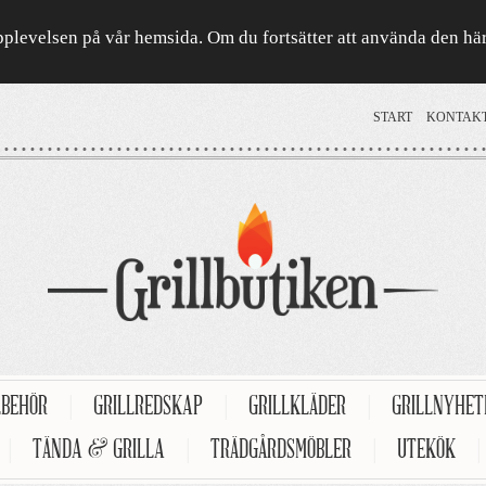
a upplevelsen på vår hemsida. Om du fortsätter att använda den h
START
KONTAK
LBEHÖR
|
GRILLREDSKAP
|
GRILLKLÄDER
|
GRILLNYHE
|
TÄNDA & GRILLA
|
TRÄDGÅRDSMÖBLER
|
UTEKÖK
|