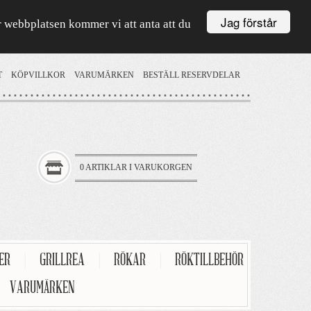
Jag förstår
är webbplatsen kommer vi att anta att du
T
KÖPVILLKOR
VARUMÄRKEN
BESTÄLL RESERVDELAR
0 ARTIKLAR I VARUKORGEN
TER
|
GRILLREA
|
RÖKAR
|
RÖKTILLBEHÖR
VARUMÄRKEN