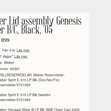
er Lid assembly Genesis
er B/C, Black, '05
 899
.
från 0 kr
Läs mer.
7 dagar*
Läs mer.
e.
Weber
ummer.
60367
RILLRESERVDELAR
,
Weber Reservdelar
,
ber Spirit E-310 LP Blk (Den/Nor/Fin)
eservdelar/3721069
ber Spirit E-310 LP Blk Sweden
eservdelar/3721084
ber Genesis Silver B LP Blk SWE Open Cart 2005