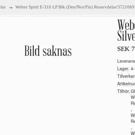
→
lar
Weber Spirit E-310 LP Blk (Den/Nor/Fin) Reservdelar/3721069
Web
Silv
Bild saknas
SEK
7
Leverans
Lager.
4-
Tillverkar
Artikeln
Tillhör.
G
We
R
,
We
R
,
We