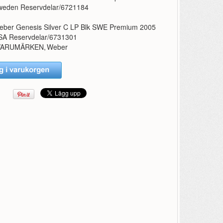
weden Reservdelar/6721184
eber Genesis Silver C LP Blk SWE Premium 2005
SA Reservdelar/6731301
VARUMÄRKEN
,
Weber