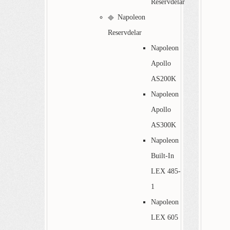
Reservdelar
Napoleon
Reservdelar
Napoleon
Apollo
AS200K
Napoleon
Apollo
AS300K
Napoleon
Built-In
LEX 485-
1
Napoleon
LEX 605