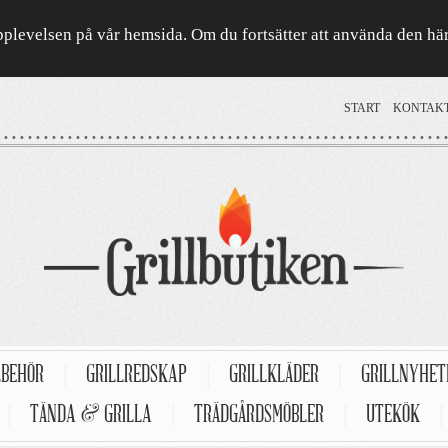
a upplevelsen på vår hemsida. Om du fortsätter att använda den h
START
KONTAK
LBEHÖR
|
GRILLREDSKAP
|
GRILLKLÄDER
|
GRILLNYHE
|
TÄNDA & GRILLA
|
TRÄDGÅRDSMÖBLER
|
UTEKÖK
|