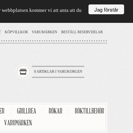
Jag förstår
är webbplatsen kommer vi att anta att du
T
KÖPVILLKOR
VARUMÄRKEN
BESTÄLL RESERVDELAR
0 ARTIKLAR I VARUKORGEN
TER
|
GRILLREA
|
RÖKAR
|
RÖKTILLBEHÖR
VARUMÄRKEN