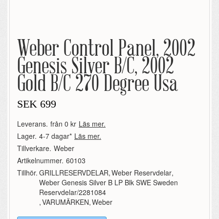
Weber Control Panel, 2002
Genesis Silver B/C, 2002
Gold B/C 270 Degree Usa
SEK
699
Leverans.
från 0 kr
Läs mer.
Lager.
4-7 dagar*
Läs mer.
Tillverkare.
Weber
Artikelnummer.
60103
Tillhör.
GRILLRESERVDELAR
,
Weber Reservdelar
,
Weber Genesis Silver B LP Blk SWE Sweden
Reservdelar/2281084
,
VARUMÄRKEN
,
Weber