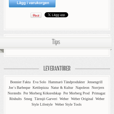
Tips
LEVERANTÖRER
Bonnier Fakta
Eva Solo
Hammarö Tändprodukter
Jensengrill
Joe´s Barbeque
Kettlepizza
Natur & Kultur
Napoleon
Norrjern
Norstedts
Per Morberg Köksredskap
Per Morberg Prod
Primagaz
Röshults
Smeg
Tärnsjö Garveri
Weber
Weber Original
Weber
Style Lifestyle
Weber Style Tools