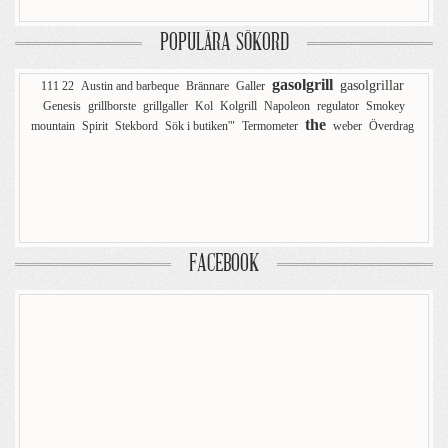
POPULÄRA SÖKORD
gasolgrill
gasolgrillar
111 22
Austin and barbeque
Brännare
Galler
Genesis
grillborste
grillgaller
Kol
Kolgrill
Napoleon
regulator
Smokey
the
mountain
Spirit
Stekbord
Sök i butiken'"
Termometer
weber
Överdrag
FACEBOOK