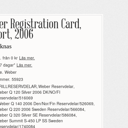
r Registration Card,
rt, 2006
aknas
.
från 0 kr
Läs mer.
7 dagar*
Läs mer.
e.
Weber
ummer.
55923
RILLRESERVDELAR
,
Weber Reservdelar
,
eber Q 120 Silver 2006 DK/NO/FI
eservdelar/516069
eber Q 140 2006 Den/Nor/Fin Reservdelar/526069
,
eber Q 220 2006 Sweden Reservdelar/566084
,
ber Q 320 Silver SE Reservdelar/586084
,
eber Summit S-450 LP SS Sweden
eservdelar/1740084