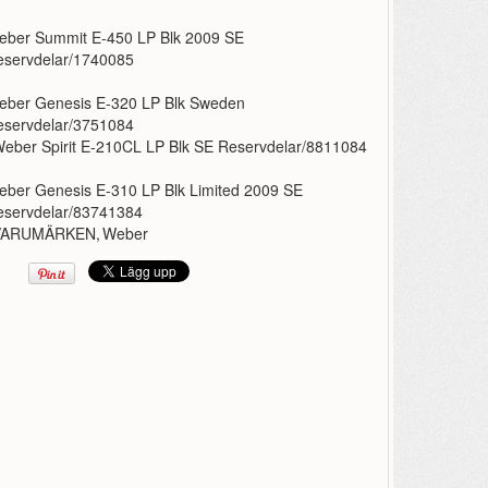
eber Summit E-450 LP Blk 2009 SE
eservdelar/1740085
eber Genesis E-320 LP Blk Sweden
eservdelar/3751084
eber Spirit E-210CL LP Blk SE Reservdelar/8811084
ber Genesis E-310 LP Blk Limited 2009 SE
eservdelar/83741384
VARUMÄRKEN
,
Weber