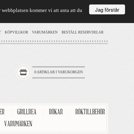
Jag förstår
är webbplatsen kommer vi att anta att du
T
KÖPVILLKOR
VARUMÄRKEN
BESTÄLL RESERVDELAR
0 ARTIKLAR I VARUKORGEN
TER
|
GRILLREA
|
RÖKAR
|
RÖKTILLBEHÖR
VARUMÄRKEN