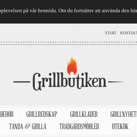
a upplevelsen på vår hemsida. Om du fortsätter att använda den h
START
KONTAK
LBEHÖR
|
GRILLREDSKAP
|
GRILLKLÄDER
|
GRILLNYHE
|
TÄNDA & GRILLA
|
TRÄDGÅRDSMÖBLER
|
UTEKÖK
|