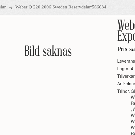
→
lar
Weber Q 220 2006 Sweden Reservdelar/566084
Webe
Expo
Bild saknas
Pris s
Leverans
Lager.
4-
Tillverkar
Artikeln
Tillhör.
G
W
R
,
W
W
We
W
R