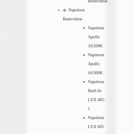
Reservdelar
Napoleon
Reservdelar
Napoleon
Apollo
AS200K
Napoleon
Apollo
AS300K
Napoleon
Built-In
LEX 485-
1
Napoleon
LEX 605