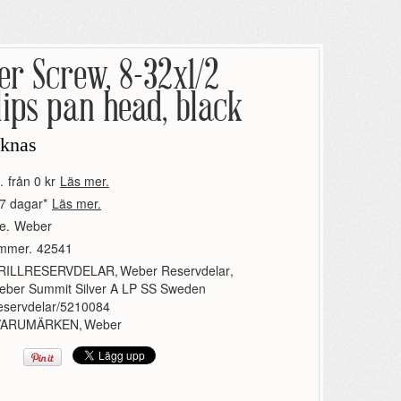
r Screw, 8-32x1/2
lips pan head, black
aknas
.
från 0 kr
Läs mer.
7 dagar*
Läs mer.
e.
Weber
ummer.
42541
RILLRESERVDELAR
,
Weber Reservdelar
,
eber Summit Silver A LP SS Sweden
eservdelar/5210084
VARUMÄRKEN
,
Weber