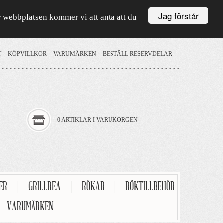
Jag förstår
är webbplatsen kommer vi att anta att du
T
KÖPVILLKOR
VARUMÄRKEN
BESTÄLL RESERVDELAR
0 ARTIKLAR I VARUKORGEN
TER
|
GRILLREA
|
RÖKAR
|
RÖKTILLBEHÖR
VARUMÄRKEN