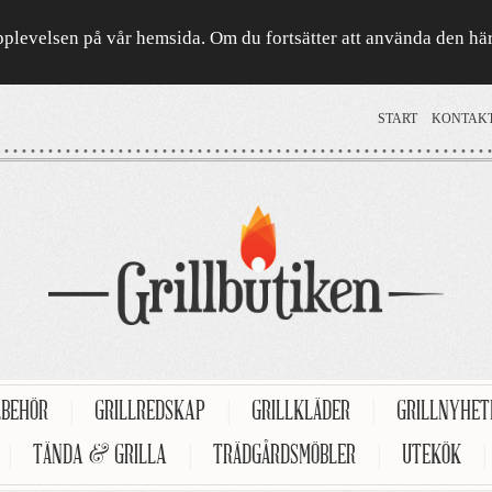
a upplevelsen på vår hemsida. Om du fortsätter att använda den h
START
KONTAK
LBEHÖR
|
GRILLREDSKAP
|
GRILLKLÄDER
|
GRILLNYHE
|
TÄNDA & GRILLA
|
TRÄDGÅRDSMÖBLER
|
UTEKÖK
|