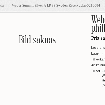
→
lar
Weber Summit Silver A LP SS Sweden Reservdelar/5210084
Webe
phil
Bild saknas
Pris s
Leverans
Lager.
4-
Tillverkar
Artikeln
Tillhör.
G
W
R
,