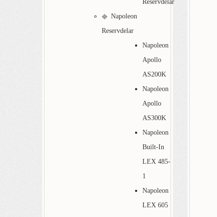
Reservdelar
Napoleon
Reservdelar
Napoleon
Apollo
AS200K
Napoleon
Apollo
AS300K
Napoleon
Built-In
LEX 485-
1
Napoleon
LEX 605