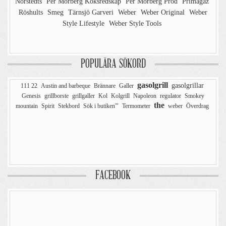
Norstedts
Per Morberg Köksredskap
Per Morberg Prod
Primagaz
Röshults
Smeg
Tärnsjö Garveri
Weber
Weber Original
Weber
Style Lifestyle
Weber Style Tools
POPULÄRA SÖKORD
gasolgrill
gasolgrillar
111 22
Austin and barbeque
Brännare
Galler
Genesis
grillborste
grillgaller
Kol
Kolgrill
Napoleon
regulator
Smokey
the
mountain
Spirit
Stekbord
Sök i butiken'"
Termometer
weber
Överdrag
FACEBOOK