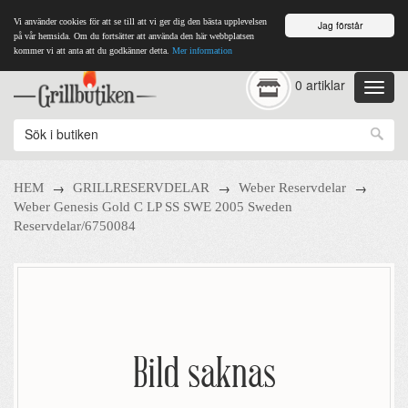
Vi använder cookies för att se till att vi ger dig den bästa upplevelsen
Jag förstår
på vår hemsida. Om du fortsätter att använda den här webbplatsen
kommer vi att anta att du godkänner detta.
Mer information
0 artiklar
→
→
→
HEM
GRILLRESERVDELAR
Weber Reservdelar
Weber Genesis Gold C LP SS SWE 2005 Sweden
Reservdelar/6750084
Bild saknas