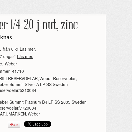
r 1/4-20 j-nut, zinc
aknas
.
från 0 kr
Läs mer.
7 dagar*
Läs mer.
e.
Weber
ummer.
41710
RILLRESERVDELAR
,
Weber Reservdelar
,
eber Summit Silver A LP SS Sweden
eservdelar/5210084
eber Summit Platinum B4 LP SS 2005 Sweden
eservdelar/7720084
VARUMÄRKEN
,
Weber