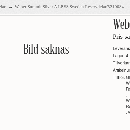
→
lar
Weber Summit Silver A LP SS Sweden Reservdelar/5210084
Webe
Pris s
Bild saknas
Leverans
Lager.
4-
Tillverkar
Artikeln
Tillhör.
G
W
R
,
W
R
,