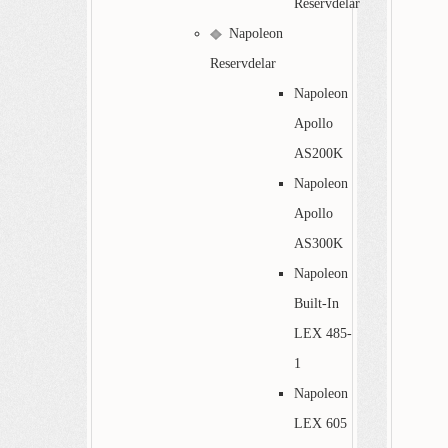
Reservdelar
Napoleon
Reservdelar
Napoleon
Apollo
AS200K
Napoleon
Apollo
AS300K
Napoleon
Built-In
LEX 485-
1
Napoleon
LEX 605