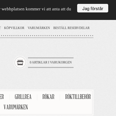
Jag förstår
är webbplatsen kommer vi att anta att du
T
KÖPVILLKOR
VARUMÄRKEN
BESTÄLL RESERVDELAR
0 ARTIKLAR I VARUKORGEN
TER
|
GRILLREA
|
RÖKAR
|
RÖKTILLBEHÖR
VARUMÄRKEN