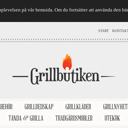
a upplevelsen på vår hemsida. Om du fortsätter att använda den h
START
KONTAK
LBEHÖR
|
GRILLREDSKAP
|
GRILLKLÄDER
|
GRILLNYHE
|
TÄNDA & GRILLA
|
TRÄDGÅRDSMÖBLER
|
UTEKÖK
|