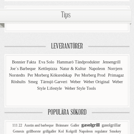
Tips
LEVERANTÖRER
Bonnier Fakta
Eva Solo
Hammarö Tändprodukter
Jensengrill
Joe´s Barbeque
Kettlepizza
Natur & Kultur
Napoleon
Norrjern
Norstedts
Per Morberg Köksredskap
Per Morberg Prod
Primagaz
Röshults
Smeg
Tärnsjö Garveri
Weber
Weber Original
Weber
Style Lifestyle
Weber Style Tools
POPULÄRA SÖKORD
gasolgrill
gasolgrillar
111 22
Austin and barbeque
Brännare
Galler
Genesis
grillborste
grillgaller
Kol
Kolgrill
Napoleon
regulator
Smokey