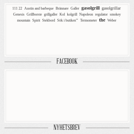
gasolgrill
gasolgrillar
111 22
Austin and barbeque
Brännare
Galler
Genesis
Grillborste
grillgaller
Kol
kolgrill
Napoleon
regulator
smokey
the
mountain
Spirit
Stekbord
Sök i butiken'"
Termometer
Weber
FACEBOOK
NYHETSBREV