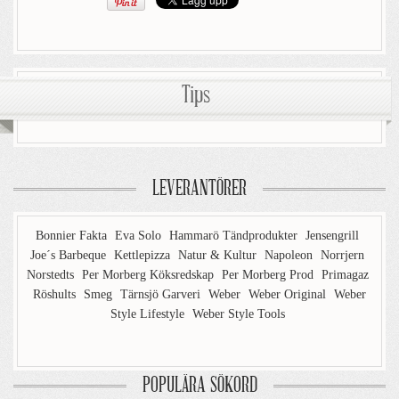
Tips
LEVERANTÖRER
Bonnier Fakta
Eva Solo
Hammarö Tändprodukter
Jensengrill
Joe´s Barbeque
Kettlepizza
Natur & Kultur
Napoleon
Norrjern
Norstedts
Per Morberg Köksredskap
Per Morberg Prod
Primagaz
Röshults
Smeg
Tärnsjö Garveri
Weber
Weber Original
Weber
Style Lifestyle
Weber Style Tools
POPULÄRA SÖKORD