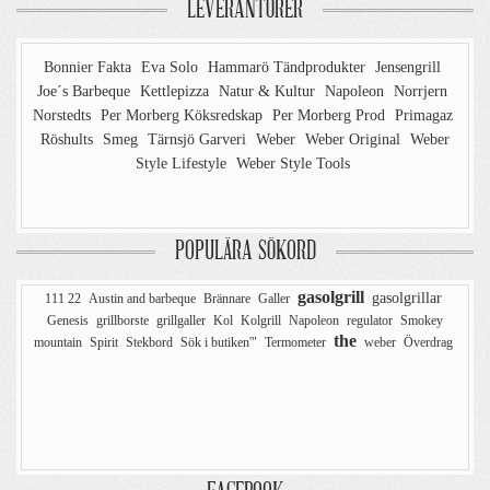
LEVERANTÖRER
Bonnier Fakta
Eva Solo
Hammarö Tändprodukter
Jensengrill
Joe´s Barbeque
Kettlepizza
Natur & Kultur
Napoleon
Norrjern
Norstedts
Per Morberg Köksredskap
Per Morberg Prod
Primagaz
Röshults
Smeg
Tärnsjö Garveri
Weber
Weber Original
Weber
Style Lifestyle
Weber Style Tools
POPULÄRA SÖKORD
gasolgrill
gasolgrillar
111 22
Austin and barbeque
Brännare
Galler
Genesis
grillborste
grillgaller
Kol
Kolgrill
Napoleon
regulator
Smokey
the
mountain
Spirit
Stekbord
Sök i butiken'"
Termometer
weber
Överdrag