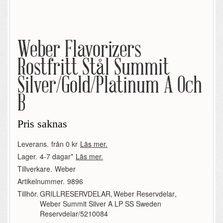
Weber Flavorizers
Rostfritt Stål Summit
Silver/Gold/Platinum A Och
B
Pris saknas
Leverans.
från 0 kr
Läs mer.
Lager.
4-7 dagar*
Läs mer.
Tillverkare.
Weber
Artikelnummer.
9896
Tillhör.
GRILLRESERVDELAR
,
Weber Reservdelar
,
Weber Summit Silver A LP SS Sweden
Reservdelar/5210084