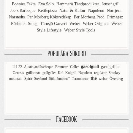
Bonnier Fakta
Eva Solo
Hammarö Tändprodukter
Jensengrill
Joe´s Barbeque
Kettlepizza
Natur & Kultur
Napoleon
Norrjern
Norstedts
Per Morberg Köksredskap
Per Morberg Prod
Primagaz
Röshults
Smeg
Tärnsjö Garveri
Weber
Weber Original
Weber
Style Lifestyle
Weber Style Tools
POPULÄRA SÖKORD
gasolgrill
gasolgrillar
111 22
Austin and barbeque
Brännare
Galler
Genesis
grillborste
grillgaller
Kol
Kolgrill
Napoleon
regulator
Smokey
the
mountain
Spirit
Stekbord
Sök i butiken'"
Termometer
weber
Överdrag
FACEBOOK