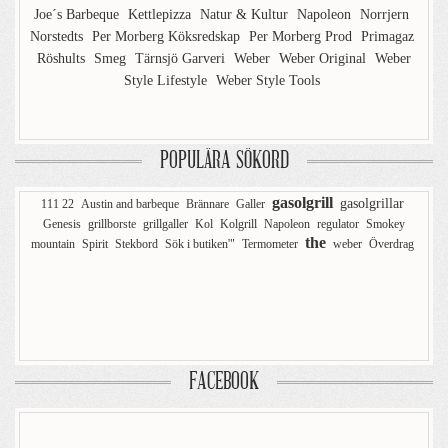
Joe´s Barbeque
Kettlepizza
Natur & Kultur
Napoleon
Norrjern
Norstedts
Per Morberg Köksredskap
Per Morberg Prod
Primagaz
Röshults
Smeg
Tärnsjö Garveri
Weber
Weber Original
Weber
Style Lifestyle
Weber Style Tools
POPULÄRA SÖKORD
gasolgrill
gasolgrillar
111 22
Austin and barbeque
Brännare
Galler
Genesis
grillborste
grillgaller
Kol
Kolgrill
Napoleon
regulator
Smokey
the
mountain
Spirit
Stekbord
Sök i butiken'"
Termometer
weber
Överdrag
FACEBOOK