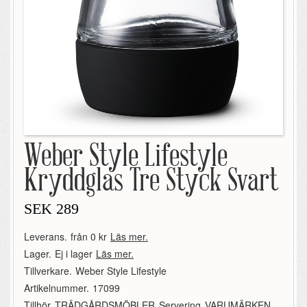
Weber Style Lifestyle
Kryddglas Tre Styck Svart
SEK
289
Leverans.
från 0 kr
Läs mer.
Lager.
Ej i lager
Läs mer.
Tillverkare.
Weber Style Lifestyle
Artikelnummer.
17099
Tillhör.
TRÄDGÅRDSMÖBLER
,
Servering
,
VARUMÄRKEN
,