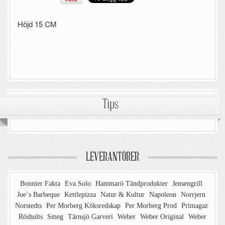
Höjd 15 CM
Tips
LEVERANTÖRER
Bonnier Fakta
Eva Solo
Hammarö Tändprodukter
Jensengrill
Joe´s Barbeque
Kettlepizza
Natur & Kultur
Napoleon
Norrjern
Norstedts
Per Morberg Köksredskap
Per Morberg Prod
Primagaz
Röshults
Smeg
Tärnsjö Garveri
Weber
Weber Original
Weber