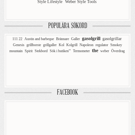
Style Lifestyle
Weber Style Tools
POPULÄRA SÖKORD
gasolgrill
gasolgrillar
111 22
Austin and barbeque
Brännare
Galler
Genesis
grillborste
grillgaller
Kol
Kolgrill
Napoleon
regulator
Smokey
the
mountain
Spirit
Stekbord
Sök i butiken'"
Termometer
weber
Överdrag
FACEBOOK