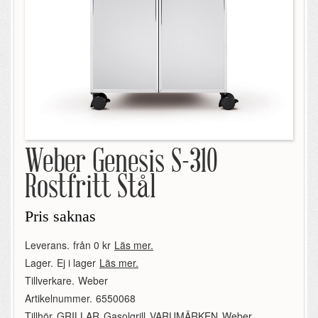
Weber Genesis S-310
Rostfritt Stål
Pris saknas
Leverans.
från 0 kr
Läs mer.
Lager.
Ej i lager
Läs mer.
Tillverkare.
Weber
Artikelnummer.
6550068
Tillhör.
GRILLAR
,
Gasolgrill
,
VARUMÄRKEN
,
Weber
,