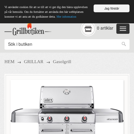
Vi använder cookies för att se till att vi ger dig den bästa upplevelsen
Jag förstår
på vår hemsida. Om du fortsätter att använda den här webbplatsen
kommer vi att anta att du godkänner detta.
Mer information
0 artiklar
→
→
HEM
GRILLAR
Gasolgrill