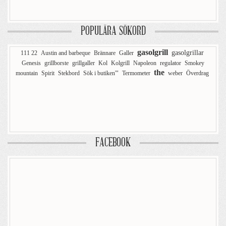
POPULÄRA SÖKORD
gasolgrill
gasolgrillar
111 22
Austin and barbeque
Brännare
Galler
Genesis
grillborste
grillgaller
Kol
Kolgrill
Napoleon
regulator
Smokey
the
mountain
Spirit
Stekbord
Sök i butiken'"
Termometer
weber
Överdrag
FACEBOOK