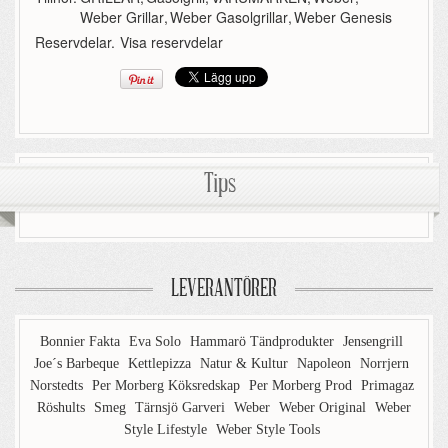
Weber Grillar
,
Weber Gasolgrillar
,
Weber Genesis
Reservdelar.
Visa reservdelar
Tips
LEVERANTÖRER
Bonnier Fakta
Eva Solo
Hammarö Tändprodukter
Jensengrill
Joe´s Barbeque
Kettlepizza
Natur & Kultur
Napoleon
Norrjern
Norstedts
Per Morberg Köksredskap
Per Morberg Prod
Primagaz
Röshults
Smeg
Tärnsjö Garveri
Weber
Weber Original
Weber
Style Lifestyle
Weber Style Tools