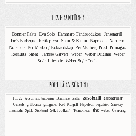
LEVERANTÖRER
Bonnier Fakta
Eva Solo
Hammarö Tändprodukter
Jensengrill
Joe´s Barbeque
Kettlepizza
Natur & Kultur
Napoleon
Norrjern
Norstedts
Per Morberg Köksredskap
Per Morberg Prod
Primagaz
Röshults
Smeg
Tärnsjö Garveri
Weber
Weber Original
Weber
Style Lifestyle
Weber Style Tools
POPULÄRA SÖKORD
gasolgrill
gasolgrillar
111 22
Austin and barbeque
Brännare
Galler
Genesis
grillborste
grillgaller
Kol
Kolgrill
Napoleon
regulator
Smokey
the
mountain
Spirit
Stekbord
Sök i butiken'"
Termometer
weber
Överdrag