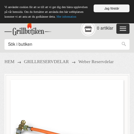
Vi använder cookies för att se till att vi ger dig den bästa upplevelsen
Jag förstår
på vår hemsida. Om du fortsätter att använda den här webbplatsen
kommer vi att anta att du godkänner detta.
Mer information
0 artiklar
→
→
HEM
GRILLRESERVDELAR
Weber Reservdelar