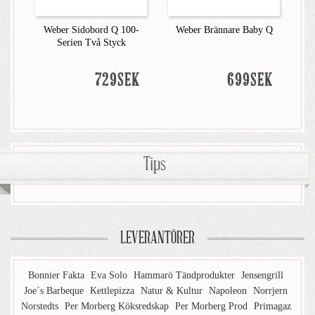
Weber Sidobord Q 100-
Weber Brännare Baby Q
Serien Två Styck
729SEK
699SEK
Tips
LEVERANTÖRER
Bonnier Fakta
Eva Solo
Hammarö Tändprodukter
Jensengrill
Joe´s Barbeque
Kettlepizza
Natur & Kultur
Napoleon
Norrjern
Norstedts
Per Morberg Köksredskap
Per Morberg Prod
Primagaz