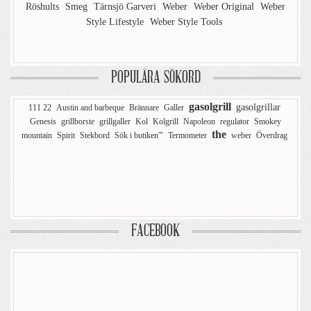
Röshults
Smeg
Tärnsjö Garveri
Weber
Weber Original
Weber
Style Lifestyle
Weber Style Tools
POPULÄRA SÖKORD
gasolgrill
gasolgrillar
111 22
Austin and barbeque
Brännare
Galler
Genesis
grillborste
grillgaller
Kol
Kolgrill
Napoleon
regulator
Smokey
the
mountain
Spirit
Stekbord
Sök i butiken'"
Termometer
weber
Överdrag
FACEBOOK