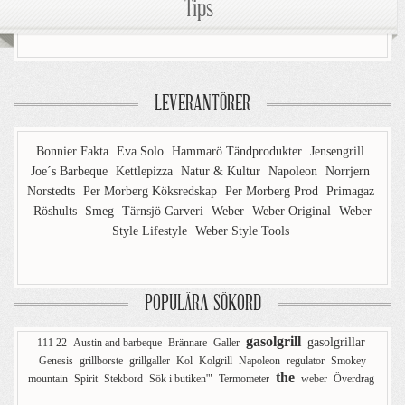
Tips
LEVERANTÖRER
Bonnier Fakta
Eva Solo
Hammarö Tändprodukter
Jensengrill
Joe´s Barbeque
Kettlepizza
Natur & Kultur
Napoleon
Norrjern
Norstedts
Per Morberg Köksredskap
Per Morberg Prod
Primagaz
Röshults
Smeg
Tärnsjö Garveri
Weber
Weber Original
Weber
Style Lifestyle
Weber Style Tools
POPULÄRA SÖKORD
gasolgrill
gasolgrillar
111 22
Austin and barbeque
Brännare
Galler
Genesis
grillborste
grillgaller
Kol
Kolgrill
Napoleon
regulator
Smokey
the
mountain
Spirit
Stekbord
Sök i butiken'"
Termometer
weber
Överdrag