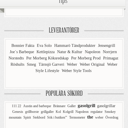
Tips
LEVERANTÖRER
Bonnier Fakta
Eva Solo
Hammarö Tändprodukter
Jensengrill
Joe´s Barbeque
Kettlepizza
Natur & Kultur
Napoleon
Norrjern
Norstedts
Per Morberg Köksredskap
Per Morberg Prod
Primagaz
Röshults
Smeg
Tärnsjö Garveri
Weber
Weber Original
Weber
Style Lifestyle
Weber Style Tools
POPULÄRA SÖKORD
gasolgrill
gasolgrillar
111 22
Austin and barbeque
Brännare
Galler
Genesis
grillborste
grillgaller
Kol
Kolgrill
Napoleon
regulator
Smokey
the
mountain
Spirit
Stekbord
Sök i butiken'"
Termometer
weber
Överdrag