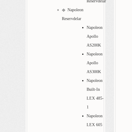
Reservdelar
Napoleon
Reservdelar
Napoleon
Apollo
AS200K
Napoleon
Apollo
AS300K
Napoleon
Built-In
LEX 485-
1
Napoleon
LEX 605