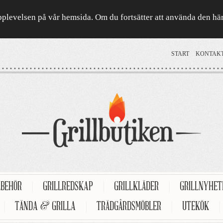
a upplevelsen på vår hemsida. Om du fortsätter att använda den h
START
KONTAK
LBEHÖR
|
GRILLREDSKAP
|
GRILLKLÄDER
|
GRILLNYHE
|
TÄNDA & GRILLA
|
TRÄDGÅRDSMÖBLER
|
UTEKÖK
|