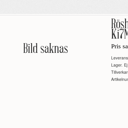
Rös
Ki7
Bild saknas
Pris s
Leverans
Lager.
Ej
Tillverkar
Artikeln