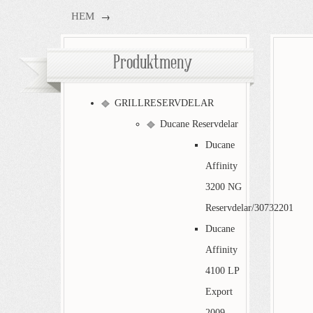
→
HEM
Produktmeny
GRILLRESERVDELAR
Ducane Reservdelar
Ducane
Affinity
3200 NG
Reservdelar/30732201
Ducane
Affinity
4100 LP
Export
2009