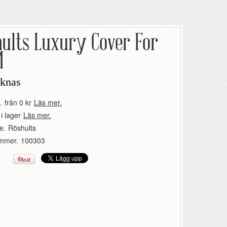
hults Luxury Cover For
M
aknas
.
från 0 kr
Läs mer.
 i lager
Läs mer.
e.
Röshults
ummer.
100303