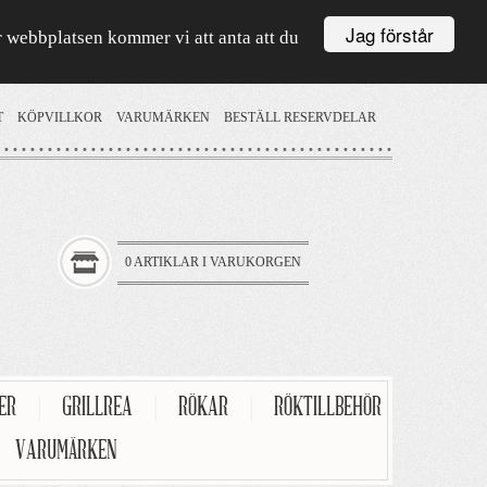
Jag förstår
är webbplatsen kommer vi att anta att du
T
KÖPVILLKOR
VARUMÄRKEN
BESTÄLL RESERVDELAR
0 ARTIKLAR I VARUKORGEN
TER
|
GRILLREA
|
RÖKAR
|
RÖKTILLBEHÖR
VARUMÄRKEN