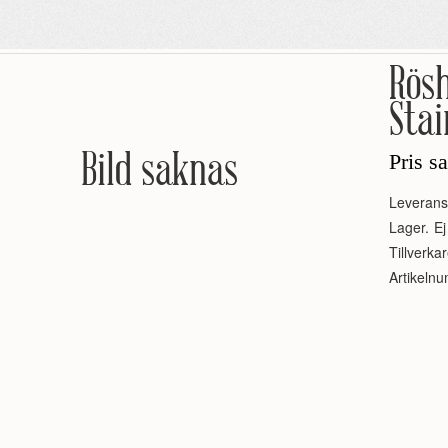
Rösh
Stai
Bild saknas
Pris s
Leverans
Lager.
Ej
Tillverkar
Artikeln