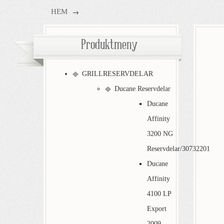
→
HEM
Produktmeny
GRILLRESERVDELAR
Ducane Reservdelar
Ducane
Affinity
3200 NG
Reservdelar/30732201
Ducane
Affinity
4100 LP
Export
2009