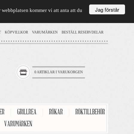
Jag förstår
är webbplatsen kommer vi att anta att du
T
KÖPVILLKOR
VARUMÄRKEN
BESTÄLL RESERVDELAR
0 ARTIKLAR I VARUKORGEN
TER
|
GRILLREA
|
RÖKAR
|
RÖKTILLBEHÖR
VARUMÄRKEN