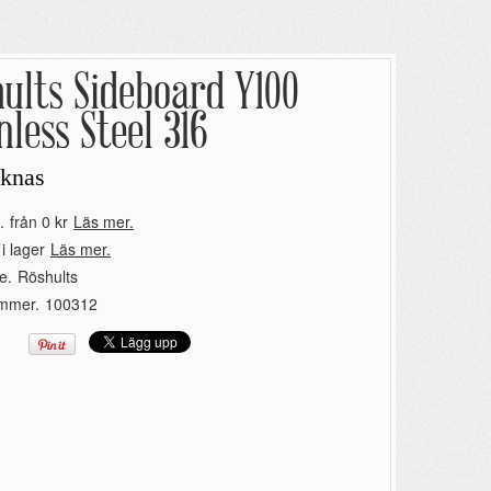
ults Sideboard Y100
nless Steel 316
aknas
.
från 0 kr
Läs mer.
 i lager
Läs mer.
e.
Röshults
ummer.
100312