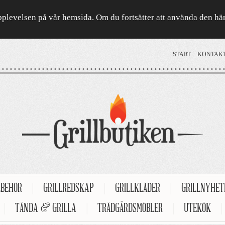
a upplevelsen på vår hemsida. Om du fortsätter att använda den h
START
KONTAK
LBEHÖR
|
GRILLREDSKAP
|
GRILLKLÄDER
|
GRILLNYHE
|
TÄNDA & GRILLA
|
TRÄDGÅRDSMÖBLER
|
UTEKÖK
|