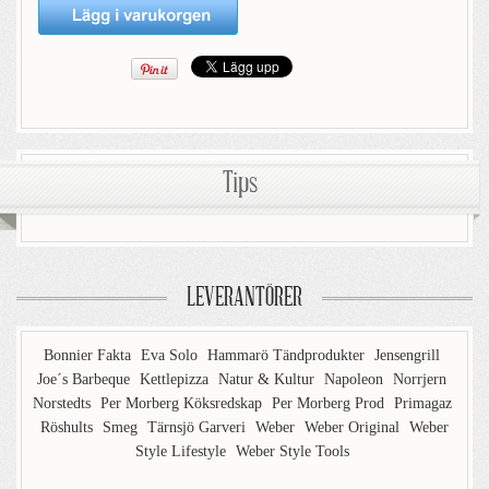
Tips
LEVERANTÖRER
Bonnier Fakta
Eva Solo
Hammarö Tändprodukter
Jensengrill
Joe´s Barbeque
Kettlepizza
Natur & Kultur
Napoleon
Norrjern
Norstedts
Per Morberg Köksredskap
Per Morberg Prod
Primagaz
Röshults
Smeg
Tärnsjö Garveri
Weber
Weber Original
Weber
Style Lifestyle
Weber Style Tools