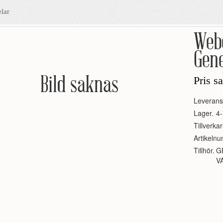
lar
Web
Gene
Bild saknas
Pris s
Leverans
Lager.
4-
Tillverkar
Artikeln
Tillhör.
G
V