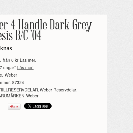
er 4 Handle Dark Grey
sis B/C '04
aknas
.
från 0 kr
Läs mer.
7 dagar*
Läs mer.
e.
Weber
ummer.
87324
RILLRESERVDELAR
,
Weber Reservdelar
,
ARUMÄRKEN
,
Weber