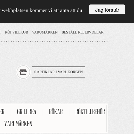
Jag förstår
är webbplatsen kommer vi att anta att du
T
KÖPVILLKOR
VARUMÄRKEN
BESTÄLL RESERVDELAR
0 ARTIKLAR I VARUKORGEN
TER
|
GRILLREA
|
RÖKAR
|
RÖKTILLBEHÖR
VARUMÄRKEN