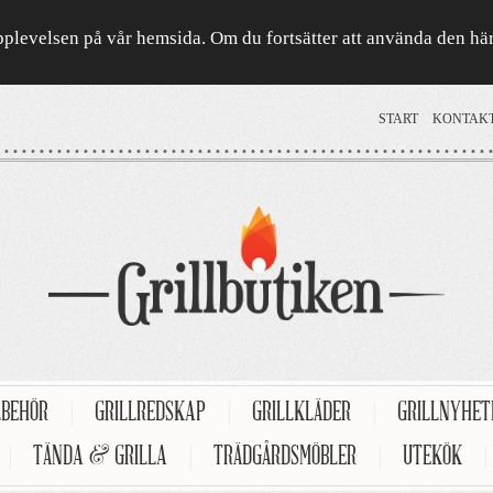
a upplevelsen på vår hemsida. Om du fortsätter att använda den h
START
KONTAK
LBEHÖR
|
GRILLREDSKAP
|
GRILLKLÄDER
|
GRILLNYHE
|
TÄNDA & GRILLA
|
TRÄDGÅRDSMÖBLER
|
UTEKÖK
|