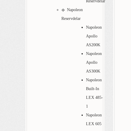
Reservdelar
Napoleon
Reservdelar
Napoleon
Apollo
AS200K
Napoleon
Apollo
AS300K
Napoleon
Built-In
LEX 485-
1
Napoleon
LEX 605