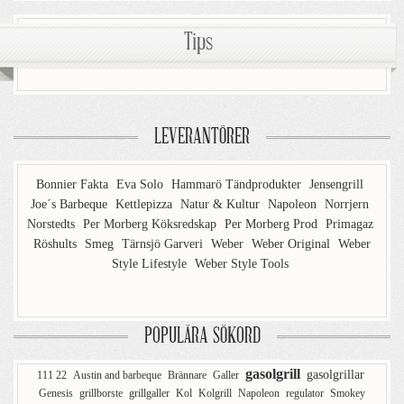
Tips
LEVERANTÖRER
Bonnier Fakta
Eva Solo
Hammarö Tändprodukter
Jensengrill
Joe´s Barbeque
Kettlepizza
Natur & Kultur
Napoleon
Norrjern
Norstedts
Per Morberg Köksredskap
Per Morberg Prod
Primagaz
Röshults
Smeg
Tärnsjö Garveri
Weber
Weber Original
Weber
Style Lifestyle
Weber Style Tools
POPULÄRA SÖKORD
gasolgrill
gasolgrillar
111 22
Austin and barbeque
Brännare
Galler
Genesis
grillborste
grillgaller
Kol
Kolgrill
Napoleon
regulator
Smokey