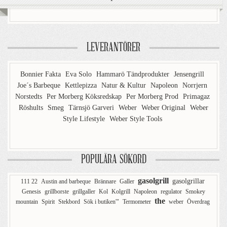
LEVERANTÖRER
Bonnier Fakta
Eva Solo
Hammarö Tändprodukter
Jensengrill
Joe´s Barbeque
Kettlepizza
Natur & Kultur
Napoleon
Norrjern
Norstedts
Per Morberg Köksredskap
Per Morberg Prod
Primagaz
Röshults
Smeg
Tärnsjö Garveri
Weber
Weber Original
Weber
Style Lifestyle
Weber Style Tools
POPULÄRA SÖKORD
gasolgrill
gasolgrillar
111 22
Austin and barbeque
Brännare
Galler
Genesis
grillborste
grillgaller
Kol
Kolgrill
Napoleon
regulator
Smokey
the
mountain
Spirit
Stekbord
Sök i butiken'"
Termometer
weber
Överdrag