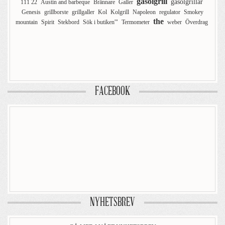
gasolgrill
gasolgrillar
111 22
Austin and barbeque
Brännare
Galler
Genesis
grillborste
grillgaller
Kol
Kolgrill
Napoleon
regulator
Smokey
the
mountain
Spirit
Stekbord
Sök i butiken'"
Termometer
weber
Överdrag
FACEBOOK
NYHETSBREV