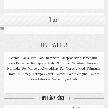
Tips
LEVERANTÖRER
Bonnier Fakta
Eva Solo
Hammarö Tändprodukter
Jensengrill
Joe´s Barbeque
Kettlepizza
Natur & Kultur
Napoleon
Norrjern
Norstedts
Per Morberg Köksredskap
Per Morberg Prod
Primagaz
Röshults
Smeg
Tärnsjö Garveri
Weber
Weber Original
Weber
Style Lifestyle
Weber Style Tools
POPULÄRA SÖKORD