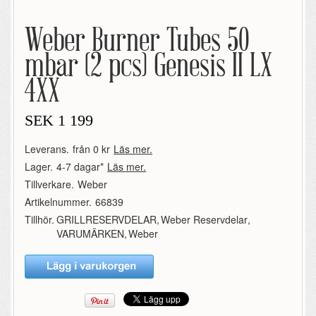
Weber Burner Tubes 50
mbar (2 pcs) Genesis II LX
4XX
SEK
1 199
Leverans.
från 0 kr
Läs mer.
Lager.
4-7 dagar*
Läs mer.
Tillverkare.
Weber
Artikelnummer.
66839
Tillhör.
GRILLRESERVDELAR
,
Weber Reservdelar
,
VARUMÄRKEN
,
Weber