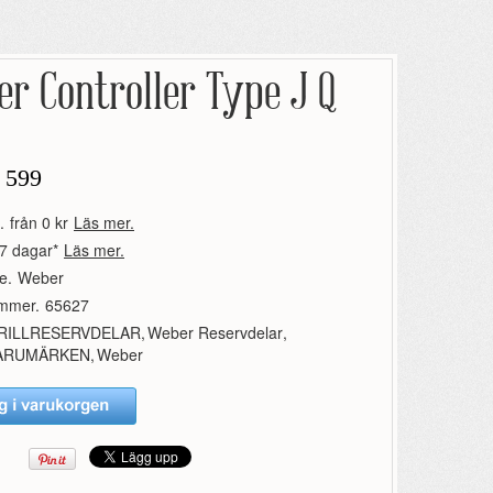
r Controller Type J Q
 599
.
från 0 kr
Läs mer.
7 dagar*
Läs mer.
e.
Weber
ummer.
65627
RILLRESERVDELAR
,
Weber Reservdelar
,
ARUMÄRKEN
,
Weber