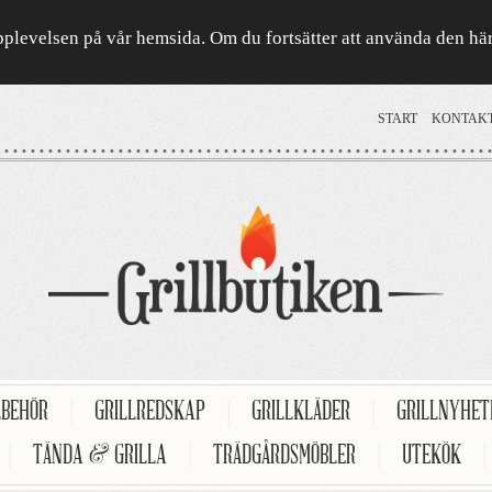
a upplevelsen på vår hemsida. Om du fortsätter att använda den h
START
KONTAK
LBEHÖR
|
GRILLREDSKAP
|
GRILLKLÄDER
|
GRILLNYHE
|
TÄNDA & GRILLA
|
TRÄDGÅRDSMÖBLER
|
UTEKÖK
|