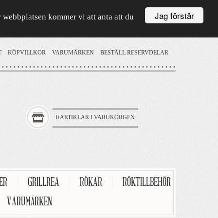
Jag förstår
är webbplatsen kommer vi att anta att du
T
KÖPVILLKOR
VARUMÄRKEN
BESTÄLL RESERVDELAR
0 ARTIKLAR I VARUKORGEN
TER
|
GRILLREA
|
RÖKAR
|
RÖKTILLBEHÖR
VARUMÄRKEN