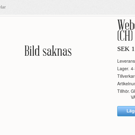
lar
Webe
(CH)
Bild saknas
SEK
1
Leverans
Lager.
4-
Tillverkar
Artikeln
Tillhör.
G
V