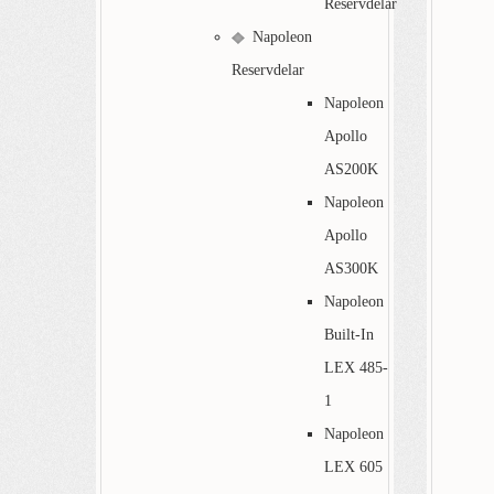
Reservdelar
Napoleon
Reservdelar
Napoleon
Apollo
AS200K
Napoleon
Apollo
AS300K
Napoleon
Built-In
LEX 485-
1
Napoleon
LEX 605