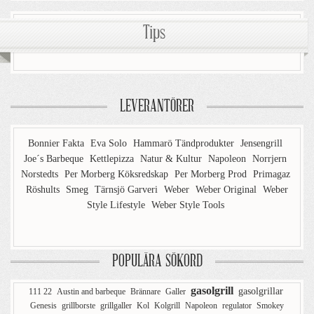
Tips
LEVERANTÖRER
Bonnier Fakta
Eva Solo
Hammarö Tändprodukter
Jensengrill
Joe´s Barbeque
Kettlepizza
Natur & Kultur
Napoleon
Norrjern
Norstedts
Per Morberg Köksredskap
Per Morberg Prod
Primagaz
Röshults
Smeg
Tärnsjö Garveri
Weber
Weber Original
Weber
Style Lifestyle
Weber Style Tools
POPULÄRA SÖKORD
gasolgrill
gasolgrillar
111 22
Austin and barbeque
Brännare
Galler
Genesis
grillborste
grillgaller
Kol
Kolgrill
Napoleon
regulator
Smokey