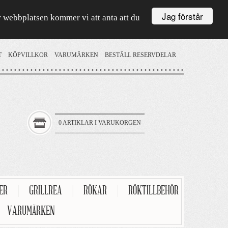
Jag förstår
är webbplatsen kommer vi att anta att du
T
KÖPVILLKOR
VARUMÄRKEN
BESTÄLL RESERVDELAR
0 ARTIKLAR I VARUKORGEN
TER
|
GRILLREA
|
RÖKAR
|
RÖKTILLBEHÖR
VARUMÄRKEN