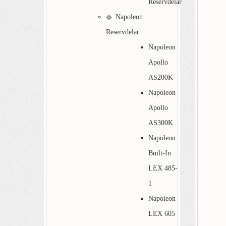
Reservdelar
Napoleon
Reservdelar
Napoleon
Apollo
AS200K
Napoleon
Apollo
AS300K
Napoleon
Built-In
LEX 485-
1
Napoleon
LEX 605