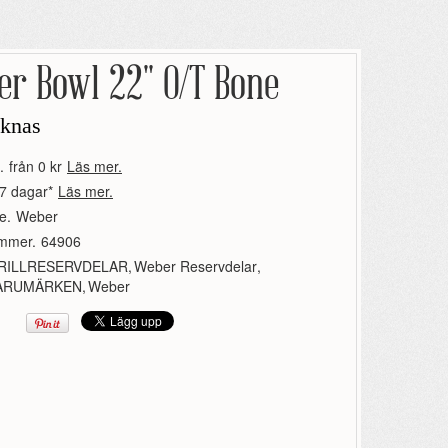
r Bowl 22" O/T Bone
aknas
.
från 0 kr
Läs mer.
7 dagar*
Läs mer.
e.
Weber
ummer.
64906
RILLRESERVDELAR
,
Weber Reservdelar
,
ARUMÄRKEN
,
Weber