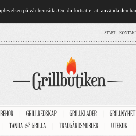
a upplevelsen på vår hemsida. Om du fortsätter att använda den h
START
KONTAK
LBEHÖR
|
GRILLREDSKAP
|
GRILLKLÄDER
|
GRILLNYHE
|
TÄNDA & GRILLA
|
TRÄDGÅRDSMÖBLER
|
UTEKÖK
|