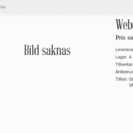
lar
Webe
Pris s
Bild saknas
Leverans
Lager.
4-
Tillverkar
Artikeln
Tillhör.
G
V