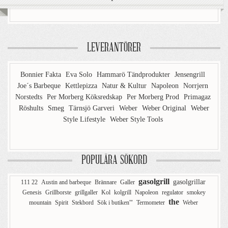
LEVERANTÖRER
Bonnier Fakta
Eva Solo
Hammarö Tändprodukter
Jensengrill
Joe´s Barbeque
Kettlepizza
Natur & Kultur
Napoleon
Norrjern
Norstedts
Per Morberg Köksredskap
Per Morberg Prod
Primagaz
Röshults
Smeg
Tärnsjö Garveri
Weber
Weber Original
Weber
Style Lifestyle
Weber Style Tools
POPULÄRA SÖKORD
gasolgrill
gasolgrillar
111 22
Austin and barbeque
Brännare
Galler
Genesis
Grillborste
grillgaller
Kol
kolgrill
Napoleon
regulator
smokey
the
mountain
Spirit
Stekbord
Sök i butiken'"
Termometer
Weber