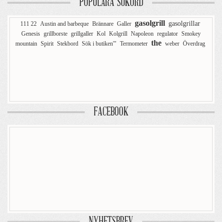
POPULÄRA SÖKORD
gasolgrill
gasolgrillar
111 22
Austin and barbeque
Brännare
Galler
Genesis
grillborste
grillgaller
Kol
Kolgrill
Napoleon
regulator
Smokey
the
mountain
Spirit
Stekbord
Sök i butiken'"
Termometer
weber
Överdrag
FACEBOOK
NYHETSBREV