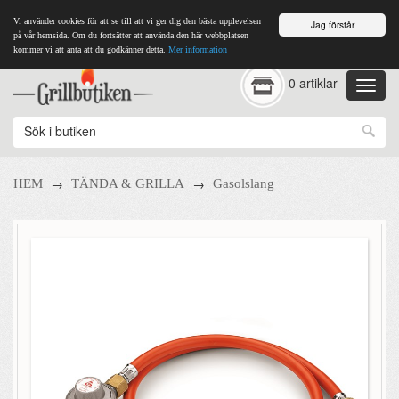
Vi använder cookies för att se till att vi ger dig den bästa upplevelsen
Jag förstår
på vår hemsida. Om du fortsätter att använda den här webbplatsen
kommer vi att anta att du godkänner detta.
Mer information
0 artiklar
→
→
HEM
TÄNDA & GRILLA
Gasolslang