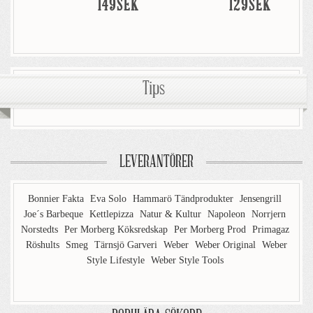
149SEK
129SEK
Tips
LEVERANTÖRER
Bonnier Fakta
Eva Solo
Hammarö Tändprodukter
Jensengrill
Joe´s Barbeque
Kettlepizza
Natur & Kultur
Napoleon
Norrjern
Norstedts
Per Morberg Köksredskap
Per Morberg Prod
Primagaz
Röshults
Smeg
Tärnsjö Garveri
Weber
Weber Original
Weber
Style Lifestyle
Weber Style Tools