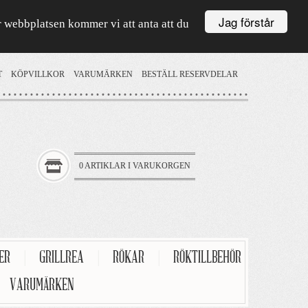
Jag förstår
är webbplatsen kommer vi att anta att du
T
KÖPVILLKOR
VARUMÄRKEN
BESTÄLL RESERVDELAR
0 ARTIKLAR I VARUKORGEN
TER
|
GRILLREA
|
RÖKAR
|
RÖKTILLBEHÖR
VARUMÄRKEN