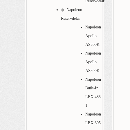
Reservdelar
Napoleon
Reservdelar
Napoleon
Apollo
AS200K
Napoleon
Apollo
AS300K
Napoleon
Built-In
LEX 485-
1
Napoleon
LEX 605