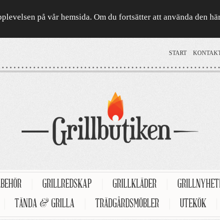
a upplevelsen på vår hemsida. Om du fortsätter att använda den h
START
KONTAK
LBEHÖR
|
GRILLREDSKAP
|
GRILLKLÄDER
|
GRILLNYHE
|
TÄNDA & GRILLA
|
TRÄDGÅRDSMÖBLER
|
UTEKÖK
|