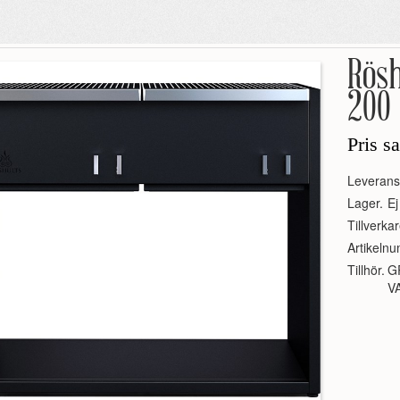
Rösh
200
Pris s
Leverans
Lager.
Ej
Tillverkar
Artikeln
Tillhör.
G
V