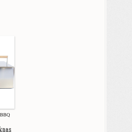
r BBQ
aknas