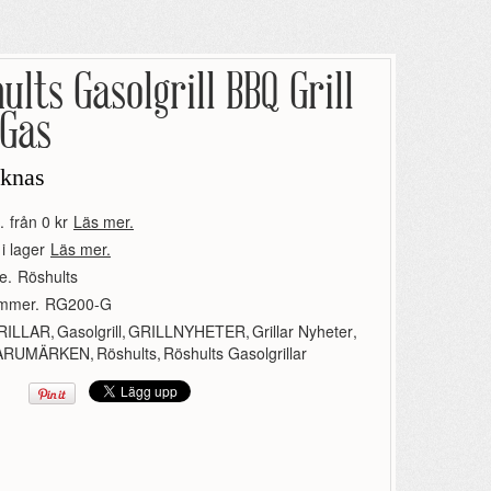
ults Gasolgrill BBQ Grill
 Gas
aknas
.
från 0 kr
Läs mer.
 i lager
Läs mer.
e.
Röshults
ummer.
RG200-G
RILLAR
,
Gasolgrill
,
GRILLNYHETER
,
Grillar Nyheter
,
ARUMÄRKEN
,
Röshults
,
Röshults Gasolgrillar