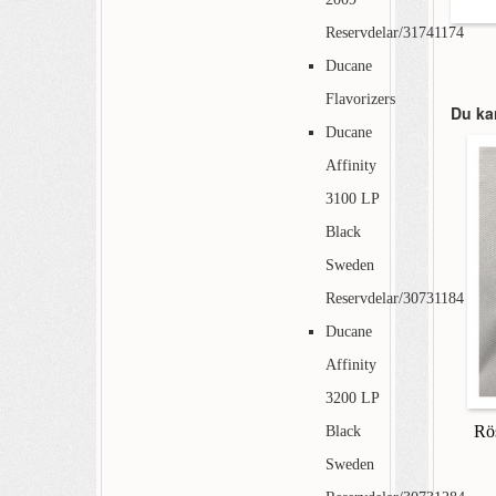
Reservdelar/31741174
Ducane
Flavorizers
Du ka
Ducane
Affinity
3100 LP
Black
Sweden
Reservdelar/30731184
Ducane
Affinity
3200 LP
Rö
Black
Sweden