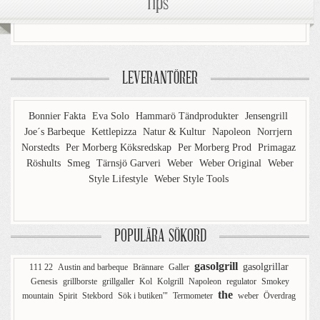
Tips
LEVERANTÖRER
Bonnier Fakta
Eva Solo
Hammarö Tändprodukter
Jensengrill
Joe´s Barbeque
Kettlepizza
Natur & Kultur
Napoleon
Norrjern
Norstedts
Per Morberg Köksredskap
Per Morberg Prod
Primagaz
Röshults
Smeg
Tärnsjö Garveri
Weber
Weber Original
Weber
Style Lifestyle
Weber Style Tools
POPULÄRA SÖKORD
gasolgrill
gasolgrillar
111 22
Austin and barbeque
Brännare
Galler
Genesis
grillborste
grillgaller
Kol
Kolgrill
Napoleon
regulator
Smokey
the
mountain
Spirit
Stekbord
Sök i butiken'"
Termometer
weber
Överdrag