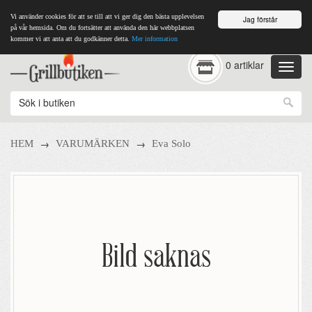
Vi använder cookies för att se till att vi ger dig den bästa upplevelsen
Jag förstår
på vår hemsida. Om du fortsätter att använda den här webbplatsen
kommer vi att anta att du godkänner detta.
Mer information
0 artiklar
→
→
HEM
VARUMÄRKEN
Eva Solo
Bild saknas