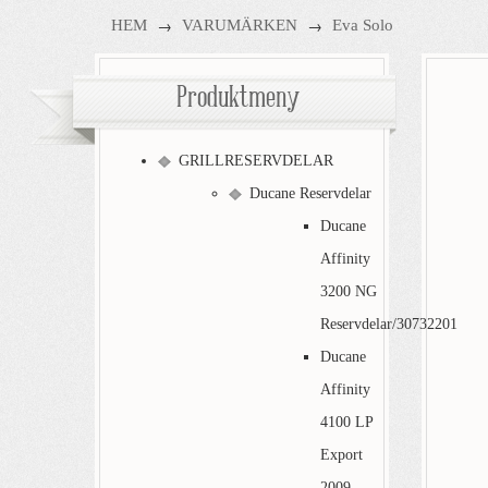
→
→
HEM
VARUMÄRKEN
Eva Solo
Produktmeny
GRILLRESERVDELAR
Ducane Reservdelar
Ducane
Affinity
3200 NG
Reservdelar/30732201
Ducane
Affinity
4100 LP
Export
2009