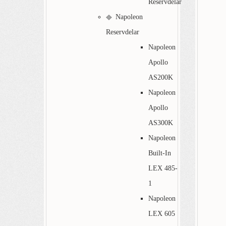
Reservdelar
Napoleon
Reservdelar
Napoleon
Apollo
AS200K
Napoleon
Apollo
AS300K
Napoleon
Built-In
LEX 485-
1
Napoleon
LEX 605