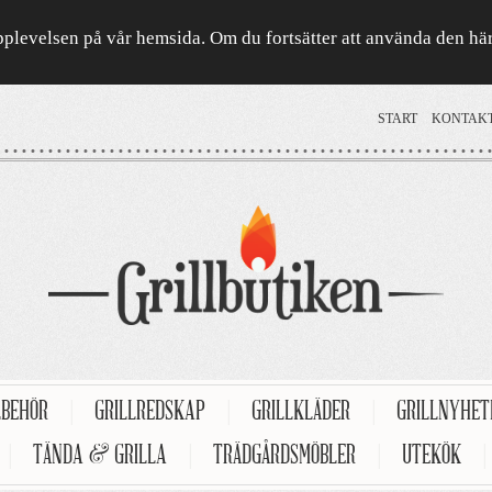
a upplevelsen på vår hemsida. Om du fortsätter att använda den h
START
KONTAK
LBEHÖR
|
GRILLREDSKAP
|
GRILLKLÄDER
|
GRILLNYHE
|
TÄNDA & GRILLA
|
TRÄDGÅRDSMÖBLER
|
UTEKÖK
|