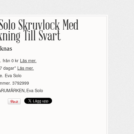
Solo Skruvlock Med
ning Till Svart
aknas
.
från 0 kr
Läs mer.
7 dagar*
Läs mer.
e.
Eva Solo
ummer.
3792999
ARUMÄRKEN
,
Eva Solo