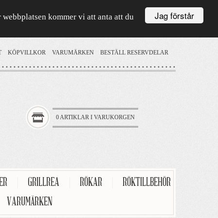
Jag förstår
är webbplatsen kommer vi att anta att du
T
KÖPVILLKOR
VARUMÄRKEN
BESTÄLL RESERVDELAR
0 ARTIKLAR I VARUKORGEN
TER
|
GRILLREA
|
RÖKAR
|
RÖKTILLBEHÖR
VARUMÄRKEN