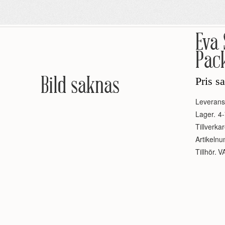
Eva 
Pack
Bild saknas
Pris s
Leverans
Lager.
4-
Tillverkar
Artikeln
Tillhör.
V