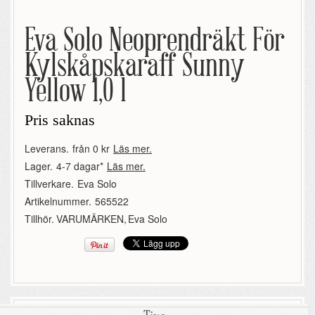
Eva Solo Neoprendräkt För
Kylskåpskaraff Sunny
Yellow 1,0 l
Pris saknas
Leverans.
från 0 kr
Läs mer.
Lager.
4-7 dagar*
Läs mer.
Tillverkare.
Eva Solo
Artikelnummer.
565522
Tillhör.
VARUMÄRKEN
,
Eva Solo