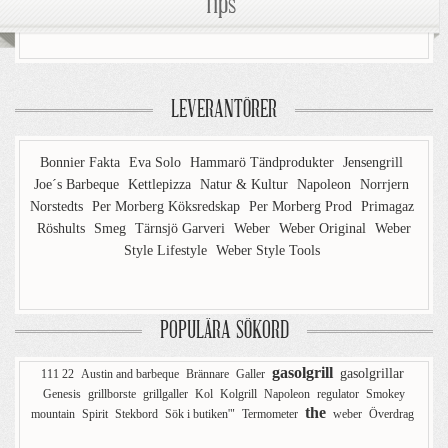
Tips
LEVERANTÖRER
Bonnier Fakta
Eva Solo
Hammarö Tändprodukter
Jensengrill
Joe´s Barbeque
Kettlepizza
Natur & Kultur
Napoleon
Norrjern
Norstedts
Per Morberg Köksredskap
Per Morberg Prod
Primagaz
Röshults
Smeg
Tärnsjö Garveri
Weber
Weber Original
Weber
Style Lifestyle
Weber Style Tools
POPULÄRA SÖKORD
gasolgrill
gasolgrillar
111 22
Austin and barbeque
Brännare
Galler
Genesis
grillborste
grillgaller
Kol
Kolgrill
Napoleon
regulator
Smokey
the
mountain
Spirit
Stekbord
Sök i butiken'"
Termometer
weber
Överdrag