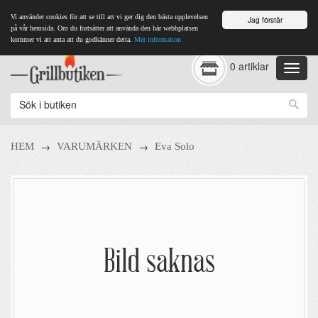
Vi använder cookies för att se till att vi ger dig den bästa upplevelsen
Jag förstår
på vår hemsida. Om du fortsätter att använda den här webbplatsen
kommer vi att anta att du godkänner detta.
Mer information
0 artiklar
→
→
HEM
VARUMÄRKEN
Eva Solo
Bild saknas