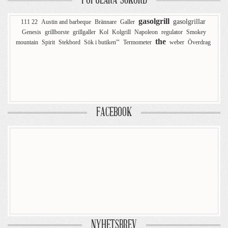
POPULÄRA SÖKORD
gasolgrill
gasolgrillar
111 22
Austin and barbeque
Brännare
Galler
Genesis
grillborste
grillgaller
Kol
Kolgrill
Napoleon
regulator
Smokey
the
mountain
Spirit
Stekbord
Sök i butiken'"
Termometer
weber
Överdrag
FACEBOOK
NYHETSBREV