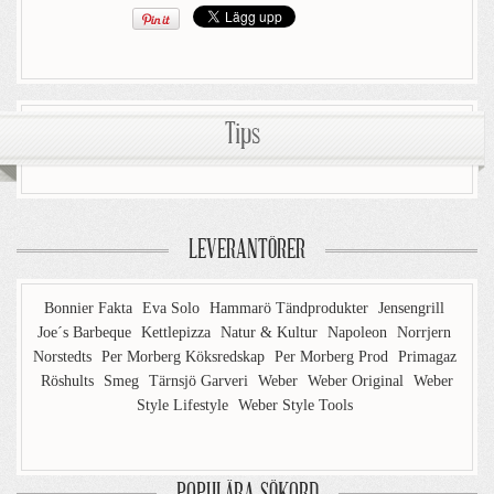
Tips
LEVERANTÖRER
Bonnier Fakta
Eva Solo
Hammarö Tändprodukter
Jensengrill
Joe´s Barbeque
Kettlepizza
Natur & Kultur
Napoleon
Norrjern
Norstedts
Per Morberg Köksredskap
Per Morberg Prod
Primagaz
Röshults
Smeg
Tärnsjö Garveri
Weber
Weber Original
Weber
Style Lifestyle
Weber Style Tools