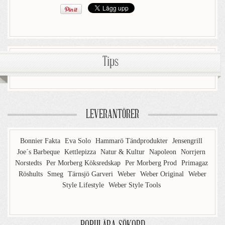
Tips
LEVERANTÖRER
Bonnier Fakta
Eva Solo
Hammarö Tändprodukter
Jensengrill
Joe´s Barbeque
Kettlepizza
Natur & Kultur
Napoleon
Norrjern
Norstedts
Per Morberg Köksredskap
Per Morberg Prod
Primagaz
Röshults
Smeg
Tärnsjö Garveri
Weber
Weber Original
Weber
Style Lifestyle
Weber Style Tools