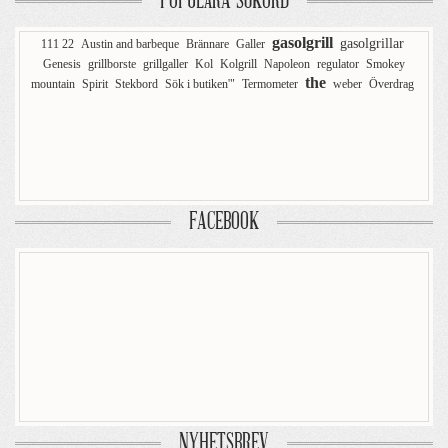
POPULÄRA SÖKORD
gasolgrill
gasolgrillar
111 22
Austin and barbeque
Brännare
Galler
Genesis
grillborste
grillgaller
Kol
Kolgrill
Napoleon
regulator
Smokey
the
mountain
Spirit
Stekbord
Sök i butiken'"
Termometer
weber
Överdrag
FACEBOOK
NYHETSBREV