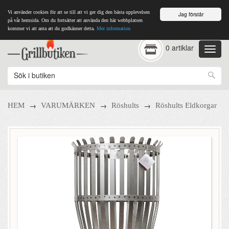
Vi använder cookies för att se till att vi ger dig den bästa upplevelsen
Jag förstår
på vår hemsida. Om du fortsätter att använda den här webbplatsen
kommer vi att anta att du godkänner detta.
Mer information
0 artiklar
→
→
→
HEM
VARUMÄRKEN
Röshults
Röshults Eldkorgar