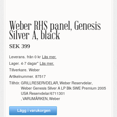
Weber RHS panel, Genesis
Silver A, black
SEK
399
Leverans.
från 0 kr
Läs mer.
Lager.
4-7 dagar*
Läs mer.
Tillverkare.
Weber
Artikelnummer.
87517
Tillhör.
GRILLRESERVDELAR
,
Weber Reservdelar
,
Weber Genesis Silver A LP Blk SWE Premium 2005
USA Reservdelar/6711301
,
VARUMÄRKEN
,
Weber