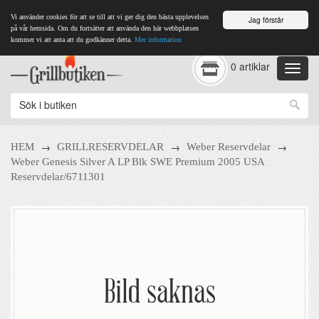
Vi använder cookies för att se till att vi ger dig den bästa upplevelsen
Jag förstår
på vår hemsida. Om du fortsätter att använda den här webbplatsen
kommer vi att anta att du godkänner detta.
Mer information
0 artiklar
→
→
→
HEM
GRILLRESERVDELAR
Weber Reservdelar
Weber Genesis Silver A LP Blk SWE Premium 2005 USA
Reservdelar/6711301
Bild saknas