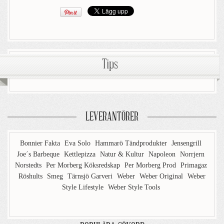
Tips
LEVERANTÖRER
Bonnier Fakta
Eva Solo
Hammarö Tändprodukter
Jensengrill
Joe´s Barbeque
Kettlepizza
Natur & Kultur
Napoleon
Norrjern
Norstedts
Per Morberg Köksredskap
Per Morberg Prod
Primagaz
Röshults
Smeg
Tärnsjö Garveri
Weber
Weber Original
Weber
Style Lifestyle
Weber Style Tools