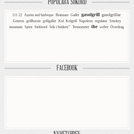
POPULÄRA SÖKORD
gasolgrill
gasolgrillar
111 22
Austin and barbeque
Brännare
Galler
Genesis
grillborste
grillgaller
Kol
Kolgrill
Napoleon
regulator
Smokey
the
mountain
Spirit
Stekbord
Sök i butiken'"
Termometer
weber
Överdrag
FACEBOOK