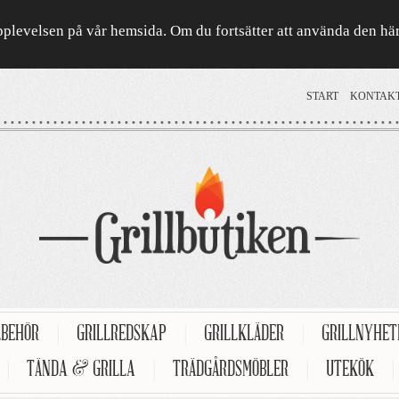
a upplevelsen på vår hemsida. Om du fortsätter att använda den h
START
KONTAK
LBEHÖR
|
GRILLREDSKAP
|
GRILLKLÄDER
|
GRILLNYHE
|
TÄNDA & GRILLA
|
TRÄDGÅRDSMÖBLER
|
UTEKÖK
|