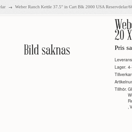
→
lar
Weber Ranch Kettle 37.5" in Cart Blk 2000 USA Reservdelar/
Webe
20 X
Bild saknas
Pris s
Leverans
Lager.
4-
Tillverkar
Artikeln
Tillhör.
G
We
R
,