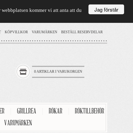
Jag förstår
är webbplatsen kommer vi att anta att du
T
KÖPVILLKOR
VARUMÄRKEN
BESTÄLL RESERVDELAR
0 ARTIKLAR I VARUKORGEN
TER
|
GRILLREA
|
RÖKAR
|
RÖKTILLBEHÖR
VARUMÄRKEN