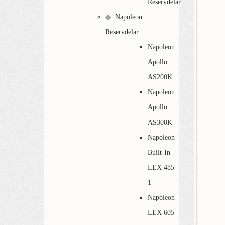
Reservdelar
Napoleon
Reservdelar
Napoleon
Apollo
AS200K
Napoleon
Apollo
AS300K
Napoleon
Built-In
LEX 485-
1
Napoleon
LEX 605