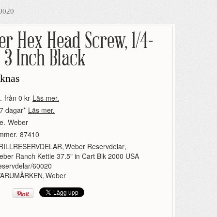
60020
r Hex Head Screw, 1/4-
 3 Inch Black
aknas
.
från 0 kr
Läs mer.
7 dagar*
Läs mer.
e.
Weber
ummer.
87410
RILLRESERVDELAR
,
Weber Reservdelar
,
ber Ranch Kettle 37.5" in Cart Blk 2000 USA
eservdelar/60020
VARUMÄRKEN
,
Weber