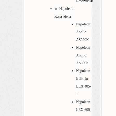
Reservdelar
Napoleon
Reservdelar
Napoleon
Apollo
AS200K
Napoleon
Apollo
AS300K
Napoleon
Built-In
LEX 485-
1
Napoleon
LEX 605