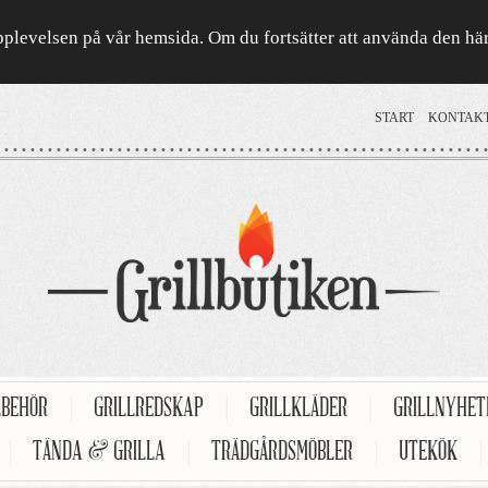
a upplevelsen på vår hemsida. Om du fortsätter att använda den h
START
KONTAK
LBEHÖR
|
GRILLREDSKAP
|
GRILLKLÄDER
|
GRILLNYHE
|
TÄNDA & GRILLA
|
TRÄDGÅRDSMÖBLER
|
UTEKÖK
|