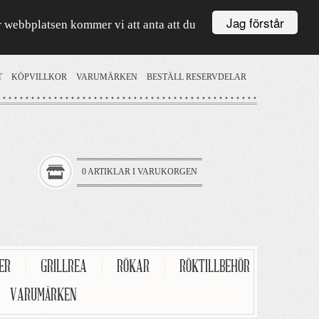
Jag förstår
är webbplatsen kommer vi att anta att du
T
KÖPVILLKOR
VARUMÄRKEN
BESTÄLL RESERVDELAR
0 ARTIKLAR I VARUKORGEN
TER
|
GRILLREA
|
RÖKAR
|
RÖKTILLBEHÖR
VARUMÄRKEN