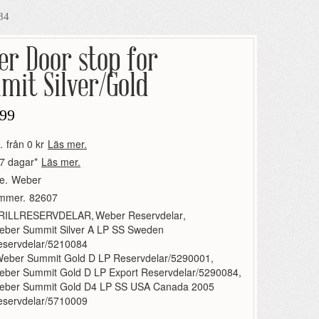
84
er Door stop for
mit Silver/Gold
99
.
från 0 kr
Läs mer.
7 dagar*
Läs mer.
e.
Weber
ummer.
82607
RILLRESERVDELAR
,
Weber Reservdelar
,
eber Summit Silver A LP SS Sweden
eservdelar/5210084
eber Summit Gold D LP Reservdelar/5290001
,
eber Summit Gold D LP Export Reservdelar/5290084
,
eber Summit Gold D4 LP SS USA Canada 2005
eservdelar/5710009