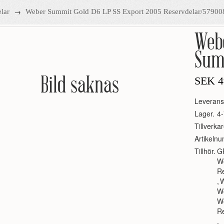
→
lar
Weber Summit Gold D6 LP SS Export 2005 Reservdelar/57900
Web
Sum
Bild saknas
SEK
4
Leverans
Lager.
4-
Tillverkar
Artikeln
Tillhör.
G
W
R
,
W
W
W
R
,