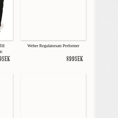
ill
Weber Regulatorsats Performer
ic
99SEK
899SEK