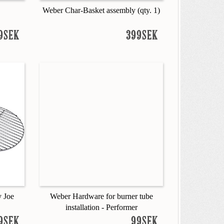
Weber Char-Basket assembly (qty. 1)
9SEK
399SEK
y Joe
Weber Hardware for burner tube
installation - Performer
9SEK
99SEK