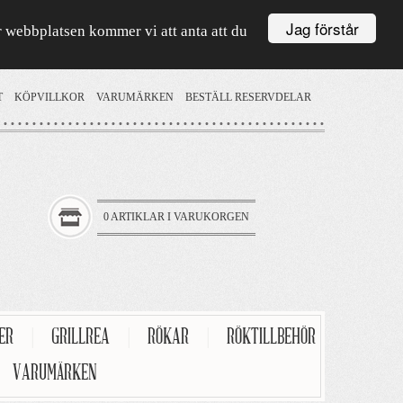
Jag förstår
är webbplatsen kommer vi att anta att du
T
KÖPVILLKOR
VARUMÄRKEN
BESTÄLL RESERVDELAR
0 ARTIKLAR I VARUKORGEN
TER
|
GRILLREA
|
RÖKAR
|
RÖKTILLBEHÖR
VARUMÄRKEN