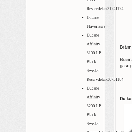
Reservdelar/31741174
Ducane
Flavorizers
Ducane
Affinity
Bränna
3100 LP
Bränna
Black
gasolg
Sweden
Reservdelar/30731184
Ducane
Affinity
Du ka
3200 LP
Black
Sweden