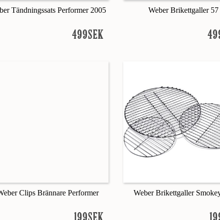
er Tändningssats Performer 2005
Weber Brikettgaller 57
499SEK
49
Weber Clips Brännare Performer
Weber Brikettgaller Smoke
199SEK
19