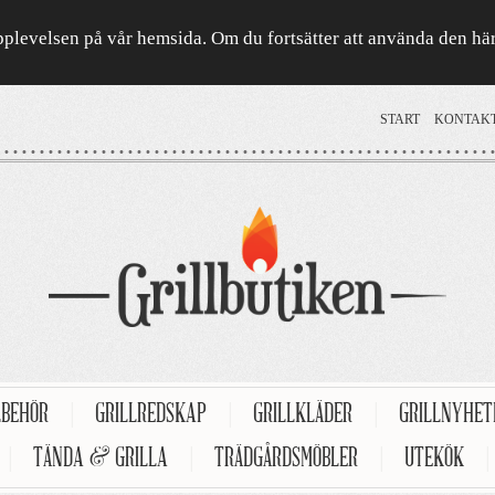
a upplevelsen på vår hemsida. Om du fortsätter att använda den h
START
KONTAK
LBEHÖR
|
GRILLREDSKAP
|
GRILLKLÄDER
|
GRILLNYHE
|
TÄNDA & GRILLA
|
TRÄDGÅRDSMÖBLER
|
UTEKÖK
|