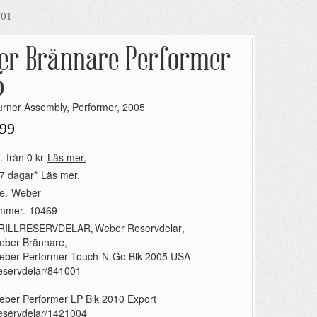
001
er Brännare Performer
5
rner Assembly, Performer, 2005
99
.
från 0 kr
Läs mer.
7 dagar*
Läs mer.
e.
Weber
ummer.
10469
RILLRESERVDELAR
,
Weber Reservdelar
,
eber Brännare
,
eber Performer Touch-N-Go Blk 2005 USA
eservdelar/841001
ber Performer LP Blk 2010 Export
eservdelar/1421004