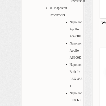
Reservdelar
Napoleon
Reservdelar
Napoleon
We
Apollo
AS200K
Napoleon
Apollo
AS300K
Napoleon
Built-In
LEX 485-
1
Napoleon
LEX 605