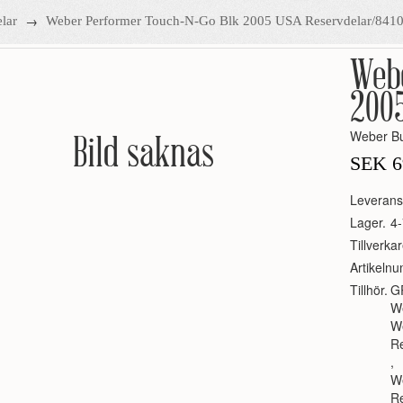
→
lar
Weber Performer Touch-N-Go Blk 2005 USA Reservdelar/841
Web
200
Weber Bu
Bild saknas
SEK
6
Leverans
Lager.
4-
Tillverkar
Artikeln
Tillhör.
G
W
W
R
,
We
R