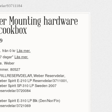
delar/93711184
er Mounting hardware
 cookbox
9
.
från 0 kr
Läs mer.
7 dagar*
Läs mer.
e.
Weber
ummer.
80527
RILLRESERVDELAR
,
Weber Reservdelar
,
ber Spirit E-210 LP Reservdelar/3711001
,
eber Spirit SP-310 LP Sweden 2007
eservdelar/3720084
ber Spirit E-310 LP Blk (Den/Nor/Fin)
eservdelar/3721069