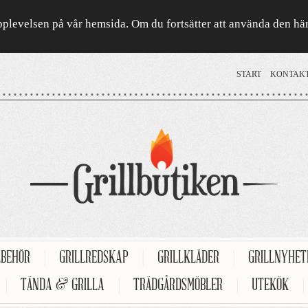
a upplevelsen på vår hemsida. Om du fortsätter att använda den h
START
KONTAK
LBEHÖR
|
GRILLREDSKAP
|
GRILLKLÄDER
|
GRILLNYHE
|
TÄNDA & GRILLA
|
TRÄDGÅRDSMÖBLER
|
UTEKÖK
|