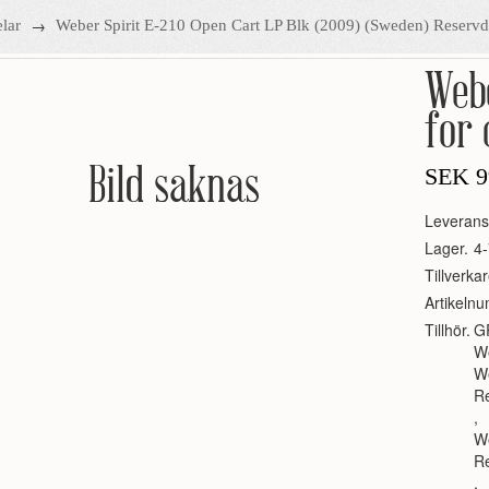
→
lar
Weber Spirit E-210 Open Cart LP Blk (2009) (Sweden) Reserv
Web
for
Bild saknas
SEK
9
Leverans
Lager.
4-
Tillverkar
Artikeln
Tillhör.
G
We
W
R
,
We
R
,