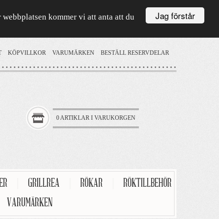
Jag förstår
är webbplatsen kommer vi att anta att du
T
KÖPVILLKOR
VARUMÄRKEN
BESTÄLL RESERVDELAR
0 ARTIKLAR I VARUKORGEN
TER
|
GRILLREA
|
RÖKAR
|
RÖKTILLBEHÖR
VARUMÄRKEN