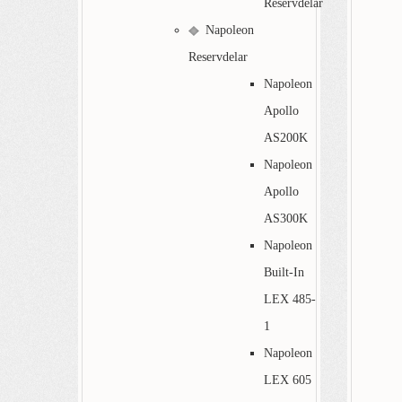
Reservdelar
Napoleon
Reservdelar
Napoleon
Apollo
AS200K
Napoleon
Apollo
AS300K
Napoleon
Built-In
LEX 485-
1
Napoleon
LEX 605