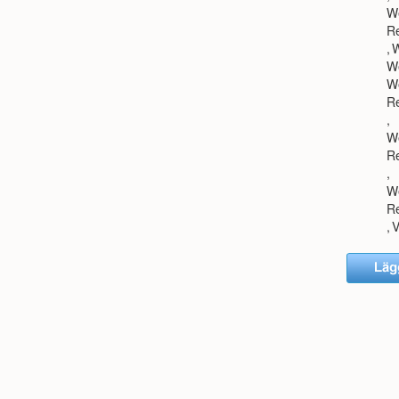
We
R
,
W
We
We
R
,
We
R
,
We
R
,