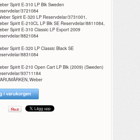
ber Spirit E-310 LP Blk Sweden
eservdelar/3721084
eber Spirit E-320 LP Reservdelar/3731001
,
ber Spirit E-210CL LP Blk SE Reservdelar/8811084
,
ber Spirit E-310 Classic LP Export 2009
eservdelar/8821084
ber Spirit E-320 LP Classic Black SE
eservdelar/8831084
ber Spirit E-210 Open Cart LP Blk (2009) (Sweden)
eservdelar/93711184
VARUMÄRKEN
,
Weber